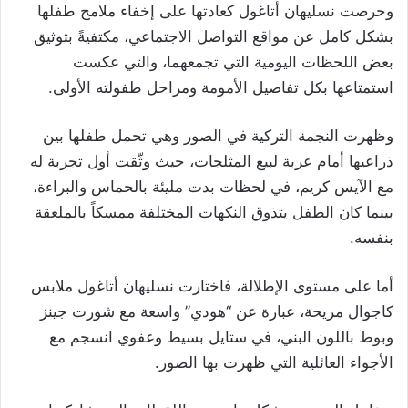
وحرصت نسليهان أتاغول كعادتها على إخفاء ملامح طفلها
بشكل كامل عن مواقع التواصل الاجتماعي، مكتفيةً بتوثيق
بعض اللحظات اليومية التي تجمعهما، والتي عكست
استمتاعها بكل تفاصيل الأمومة ومراحل طفولته الأولى.
وظهرت النجمة التركية في الصور وهي تحمل طفلها بين
ذراعيها أمام عربة لبيع المثلجات، حيث وثّقت أول تجربة له
مع الآيس كريم، في لحظات بدت مليئة بالحماس والبراءة،
بينما كان الطفل يتذوق النكهات المختلفة ممسكاً بالملعقة
بنفسه.
أما على مستوى الإطلالة، فاختارت نسليهان أتاغول ملابس
كاجوال مريحة، عبارة عن “هودي” واسعة مع شورت جينز
وبوط باللون البني، في ستايل بسيط وعفوي انسجم مع
الأجواء العائلية التي ظهرت بها الصور.