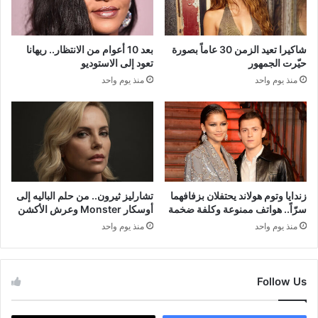
شاكيرا تعيد الزمن 30 عاماً بصورة
بعد 10 أعوام من الانتظار.. ريهانا
حيّرت الجمهور
تعود إلى الاستوديو
منذ يوم واحد
منذ يوم واحد
زندايا وتوم هولاند يحتفلان بزفافهما
تشارليز ثيرون.. من حلم الباليه إلى
سرّاً.. هواتف ممنوعة وكلفة ضخمة
أوسكار Monster وعرش الأكشن
منذ يوم واحد
منذ يوم واحد
Follow Us