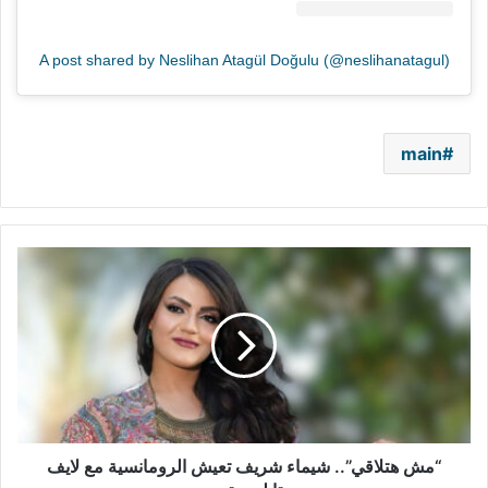
A post shared by Neslihan Atagül Doğulu (@neslihanatagul)
main
“مش
هتلاقي”..
شيماء
شريف
تعيش
الرومانسية
مع
لايف
ستايلز
ستوديوز
“مش هتلاقي”.. شيماء شريف تعيش الرومانسية مع لايف