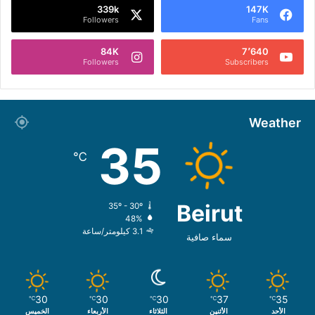
339k
147K
Followers
Fans
84K
7٬640
Followers
Subscribers
Weather
35
℃
Beirut
35º - 30º
48%
3.1 كيلومتر/ساعة
سماء صافية
30
30
30
37
35
℃
℃
℃
℃
℃
الأحد
الأثنين
الثلاثاء
الأربعاء
الخميس