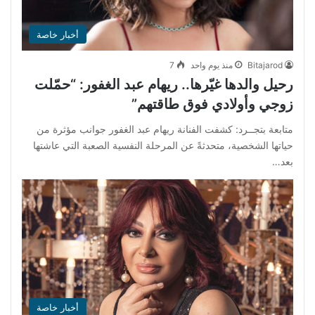
أخبار خاصة
Bitajarod
منذ يوم واحد
7
رحيل والدها غيّرها.. ريهام عبد الغفور: “حمّلت
زوجي وأولادي فوق طاقتهم”
متابعة بتجــرد: كشفت الفنانة ريهام عبد الغفور جوانب مؤثرة من
حياتها الشخصية، متحدثةً عن المرحلة النفسية الصعبة التي عاشتها
بعد…
أخبار خاصة