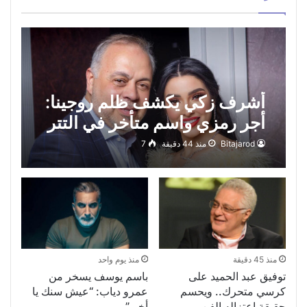
أشرف زكي يكشف ظلم روجينا:
أجر رمزي واسم متأخر في التتر
Bitajarod
منذ 44 دقيقة
7
منذ 45 دقيقة
منذ يوم واحد
توفيق عبد الحميد على
باسم يوسف يسخر من
كرسي متحرك.. ويحسم
عمرو دياب: “عيش سنك يا
حقيقة اعتزاله الفن
أخي”