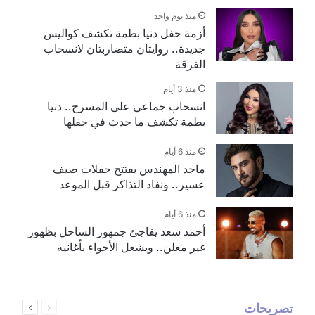
منذ يوم واحد
أزمة حفل دنيا بطمة تكشف كواليس
جديدة.. روايتان متضاربتان لانسحاب
الفرقة
منذ 3 أيام
انسحاب جماعي على المسرح.. دنيا
بطمة تكشف ما حدث في حفلها
منذ 6 أيام
ماجد المهندس يفتتح حفلات صيف
عسير.. ونفاد التذاكر قبل الموعد
منذ 6 أيام
أحمد سعد يفاجئ جمهور الساحل بظهور
غير معلن.. ويشعل الأجواء بأغانيه
السابقة
التالية
تصريحات
الصفحة
الصفحة