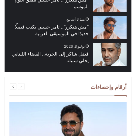
الموسم
منذ 3 أسابيع
“مش هتكرر”.. تامر حسني يكتب فصلًا
جديدًا في الموسيقى العربية
يوليو 8, 2026
فضل شاكر إلى الحرية.. القضاء اللبناني
يخلي سبيله
السابقة
التالية
أرقام وإحصاءات
الصفحة
الصفحة