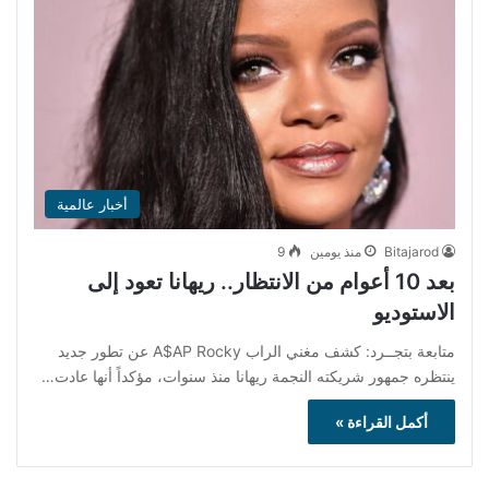
أخبار عالمية
Bitajarod
منذ يومين
9
بعد 10 أعوام من الانتظار.. ريهانا تعود إلى
الاستوديو
متابعة بتجــرد: كشف مغني الراب A$AP Rocky عن تطور جديد
ينتظره جمهور شريكته النجمة ريهانا منذ سنوات، مؤكداً أنها عادت…
أكمل القراءة »