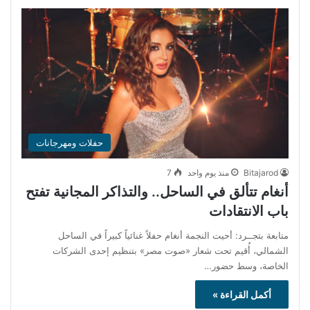
حفلات ومهرجانات
Bitajarod
منذ يوم واحد
7
أنغام تتألق في الساحل.. والتذاكر المجانية تفتح
باب الانتقادات
متابعة بتجــرد: أحيت النجمة أنغام حفلاً غنائياً كبيراً في الساحل
الشمالي، أُقيم تحت شعار «صوت مصر» بتنظيم إحدى الشركات
الخاصة، وسط حضور…
أكمل القراءة »