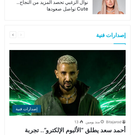
نوال الزغبي تحصد المزيد من النجاح..
Cute تواصل صعودها
السابقة
التالية
إصدارات فنية
الصفحة
الصفحة
إصدارات فنية
Bitajarod
منذ يومين
13
أحمد سعد يطلق “الألبوم الإلكترو”.. تجربة