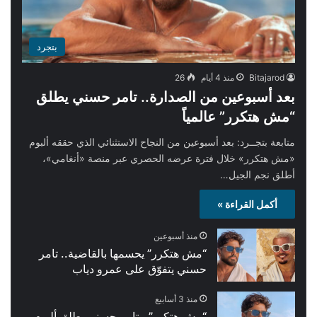
بتجرد
Bitajarod
منذ 4 أيام
26
بعد أسبوعين من الصدارة.. تامر حسني يطلق
“مش هتكرر” عالمياً
متابعة بتجــرد: بعد أسبوعين من النجاح الاستثنائي الذي حققه ألبوم
«مش هتكرر» خلال فترة عرضه الحصري عبر منصة «أنغامي»،
أطلق نجم الجيل…
أكمل القراءة »
منذ أسبوعين
“مش هتكرر” يحسمها بالقاضية.. تامر
حسني يتفوّق على عمرو دياب
منذ 3 أسابيع
“مش هتكرر”.. تامر حسني يطلق ألبوم