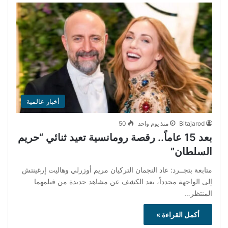
أخبار عالمية
Bitajarod
منذ يوم واحد
50
بعد 15 عاماً.. رقصة رومانسية تعيد ثنائي “حريم
السلطان”
متابعة بتجــرد: عاد النجمان التركيان مريم أوزرلي وهاليت إرغينتش
إلى الواجهة مجدداً، بعد الكشف عن مشاهد جديدة من فيلمهما
المنتظر…
أكمل القراءة »