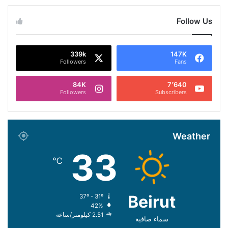
Follow Us
339k
147K
Followers
Fans
84K
7٬640
Followers
Subscribers
Weather
33
℃
Beirut
37º - 31º
42%
2.51 كيلومتر/ساعة
سماء صافية