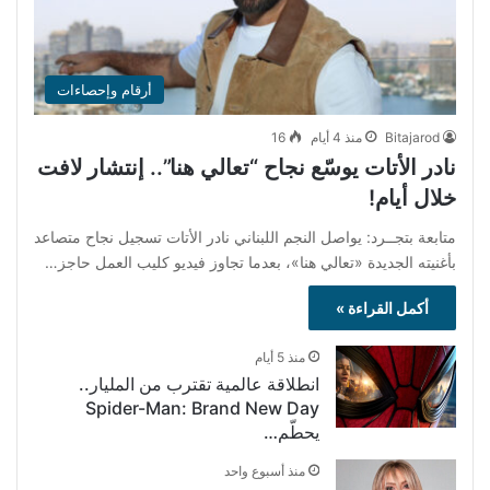
أرقام وإحصاءات
Bitajarod
منذ 4 أيام
16
نادر الأتات يوسّع نجاح “تعالي هنا”.. إنتشار لافت
خلال أيام!
متابعة بتجــرد: يواصل النجم اللبناني نادر الأتات تسجيل نجاح متصاعد
بأغنيته الجديدة «تعالي هنا»، بعدما تجاوز فيديو كليب العمل حاجز…
أكمل القراءة »
منذ 5 أيام
انطلاقة عالمية تقترب من المليار..
Spider-Man: Brand New Day
يحطّم…
منذ أسبوع واحد