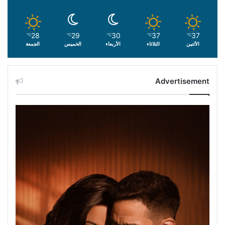
28
29
30
37
37
℃
℃
℃
℃
℃
الأثنين
الثلاثاء
الأربعاء
الخميس
الجمعة
Advertisement