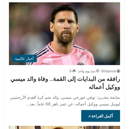
أخبار عالمية
Bitajarod
منذ يوم واحد
9
رافقه من البدايات إلى القمة.. وفاة والد ميسي
ووكيل أعماله
متابعة بتجــرد: توفي خورخي ميسي، والد نجم كرة القدم الأرجنتيني
ليونيل ميسي ووكيل أعماله، عن عمر ناهز 68 عاماً، بعد…
أكمل القراءة »