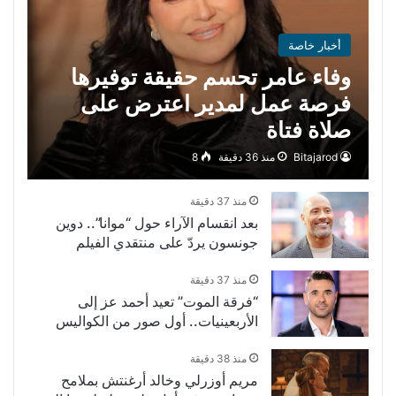
أخبار خاصة
وفاء عامر تحسم حقيقة توفيرها
فرصة عمل لمدير اعترض على
صلاة فتاة
Bitajarod
منذ 36 دقيقة
8
منذ 37 دقيقة
بعد انقسام الآراء حول “موانا”.. دوين
جونسون يردّ على منتقدي الفيلم
منذ 37 دقيقة
“فرقة الموت” تعيد أحمد عز إلى
الأربعينيات.. أول صور من الكواليس
منذ 38 دقيقة
مريم أوزرلي وخالد أرغنتش بملامح