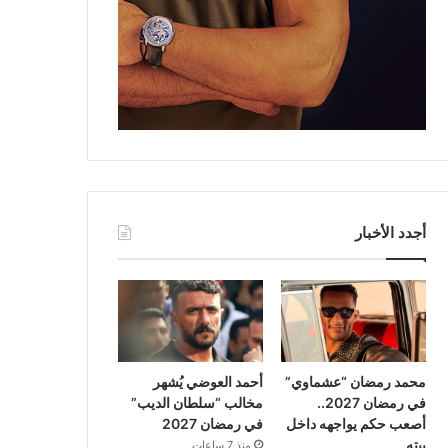
أجدد الأخبار
محمد رمضان “عشماوي”
أحمد العوضي يُشهر
في رمضان 2027..
مخالب “سلطان الديب”
أصعب حكم يواجهه داخل
في رمضان 2027
بيته
منذ 7 ساعات