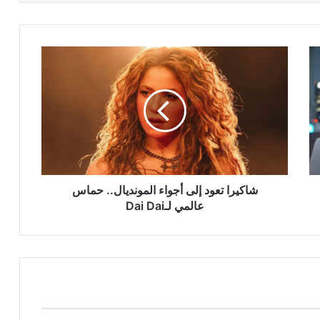
شاكيرا
تعود
إلى
أجواء
المونديال..
حماس
عالمي
لـDai
Dai
شاكيرا تعود إلى أجواء المونديال.. حماس
عالمي لـDai Dai