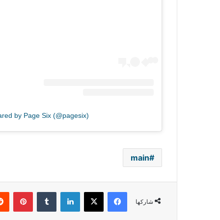
ared by Page Six (@pagesix)
main
فيسبوك
‫X
لينكدإن
بينتي
شاركها