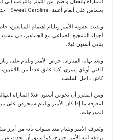
المباراة بانفعال واضح، من التوتر والترقب إلى
بحماس على أنغام أغنية “Sweet Caroline” احتفالاً بالفوز الكبير لفريقه.
ولفتت عفوية الأمير ويليام اهتمام المتابعين، خا
أجواء التشجيع الجماعي مع الجماهير، في مشهد ن
بنادي أستون فيلا.
وبعد نهاية المباراة، حرص الأمير ويليام على زي
الفني أوناي إيمري، كما عانق عدداً من اللاعبي
كاش داخل الملعب.
لمعرفة ما إذا كان الأمير ويليام سيحرص على مراف
المدرجات.
ويُعرف الأمير ويليام منذ سنوات بأنه من أبرز مش
برفقة ابنه الأمير جورج، كما سبق أن تحدث عن طق