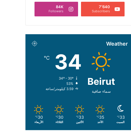
84K
7٬640
Followers
Subscribers
Weather
34
℃
Beirut
34º - 30º
53%
3.59 كيلومتر/ساعة
سماء صافية
30
30
33
35
33
℃
℃
℃
℃
℃
السبت
الأحد
الأثنين
الثلاثاء
الأربعاء