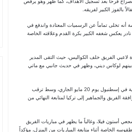
 الصراخ فرحاً بعد تسجيل الأهداف، كما ظهر وهو يرقص
صة أنه تخلى تماماً عن الرسميات المعتادة واندفع في
ادر يعكس شغفه الكبير بكرة القدم وعلاقته الخاصة
ارة لاعبي الفريق خلف الكواليس، حيث التقى المدير
ن، بينهم لوكاس ديني، وظهر في حديث جانبي مع ماتي
ومن المقرر أن يخوض أستون فيلا المباراة النهائية في إسطنبول يوم 20 مايو الجاري، وسط ترقب
قة الفريق والجماهير إلى تركيا لمتابعة النهائي من
جعي أستون فيلا، وغالباً ما يظهر في مباريات الفريق
وسه الخاصة أثناء متابعة المباريات من المنزل، مؤكداً