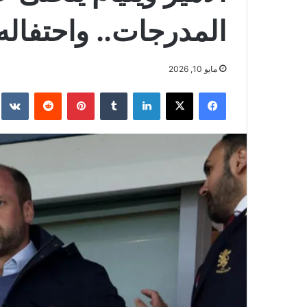
المدرجات.. واحتفاله 
مايو 10, 2026
فيسبوك
‫X
لينكدإن
بينتيريست