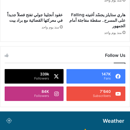
منذ يوم واحد
هاري ستايلز يجسّد أغنيته Falling
عقود أنجلينا جولي تفتح فصلاً جديداً
على المسرح.. سقطة مفاجئة أمام
في معركتها القضائية مع براد بيت
الجمهور
منذ يوم واحد
منذ يوم واحد
Follow Us
339k
147K
Followers
Fans
84K
7٬640
Followers
Subscribers
Weather