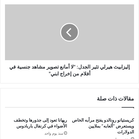
إليزابيث
هيرلي
تثير
الجدل:
"لا
أمانع
تصوير
مشاهد
جنسية
في
إليزابيث هيرلي تثير الجدل: "لا أمانع تصوير مشاهد جنسية في
أفلام
أفلام من إخراج ابني"
من
إخراج
ابني"
مقالات ذات صلة
كريستيانو رونالدو يفتح مرأبه الخاص
ريهانا تعود إلى جذورها وتخطف
ويستعرض “ألعابه” بملايين
الأضواء في كرنفال باربادوس
الدولارات
منذ يوم واحد