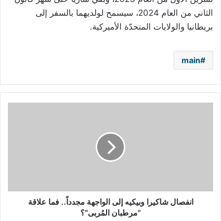
الثاني من العام 2024، سيسمح لولديهما بالسفر إلى
بريطانيا والولايات المتحدّة الأميركية.
main
انفصال
شاكيرا
وبيكيه
إلى
الواجهة
مجدداً..
فما
علاقة
"مرطبان
المُربى"؟
انفصال شاكيرا وبيكيه إلى الواجهة مجدداً.. فما علاقة
"مرطبان المُربى"؟