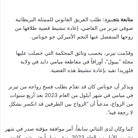
متابعة بتجــرد:
طلب الفريق القانوني للممثلة البريطانية
صوفي تيرنر من القاضي، إعادة تنشيط قضية طلاقها من
زوجها المنفصل عنها النجم الأميركي جو جوناس.
وقدّمت تيرنر، بحسب وثائق المحكمة التي حصلت عليها
مجلة “بيبول”، أوراقاً في مقاطعة ميامي دايد في ولاية
فلوريدا تفيد بإعادة تنشيط هذه القضية.
ويذكر أن جوناس كان قد تقدّم بطلب فسخ زواجه من تيرنر
في ميامي في شهر أيلول من العام 2023 بعد أربع سنوات
من الزواج، مدعياً أن “الزواج بين الطرفين قد انكسر بشكل
لا رجعة فيه”.
كما وكان لدى الثنائي سابقاً، أمر موافقة مؤقتة صدر في شهر
تشرين الأول من العام 2023، وبقي سارياً حتى شهر كانون