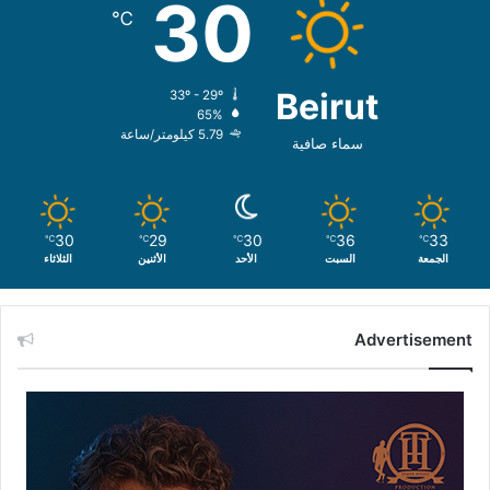
30
℃
Beirut
33º - 29º
65%
5.79 كيلومتر/ساعة
سماء صافية
30
29
30
36
33
℃
℃
℃
℃
℃
الجمعة
السبت
الأحد
الأثنين
الثلاثاء
Advertisement