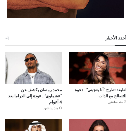
أجدد الأخبار
لطيفة تطرح “أنا بعجبني”.. دعوة
محمد رمضان يكشف عن
للتصالح مع الذات
“عشماوي”.. عودة إلى الدراما بعد
4 أعوام
منذ ساعتين
منذ ساعتين