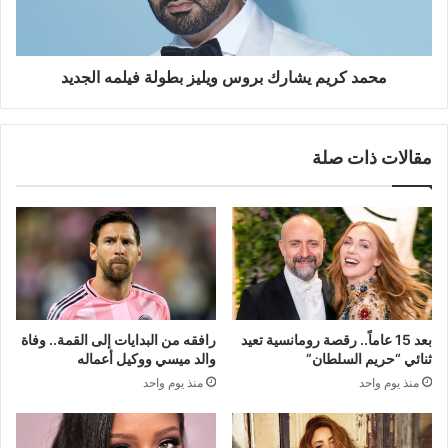
فيلمه
الجديد
محمد كريم يشارك بروس ويليز بطولة فيلمه الجديد
مقالات ذات صلة
بعد 15 عاماً.. رقصة رومانسية تعيد
رافقه من البدايات إلى القمة.. وفاة
ثنائي “حريم السلطان”
والد ميسي ووكيل أعماله
منذ يوم واحد
منذ يوم واحد