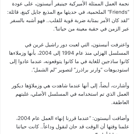
نجمة العمل الممثلة الأميركية جينيفر أنيستون، على عودة
“Friends” الملحمية، في حديثها مع المذيع جايل كينغ، قائلة:
“لقد كان الأمر بمثابة ضربة قوية للقلب.. فهو أشبه بالسفر
عبر الزمن في حقبة معينة من حياتنا”.
واعترفت أنيستون، التي لعبت دور راشيل غرين في
المسلسل الهزلي منذ عام 1994 إلى 2004، بأنها وزملاءها
كانوا ساذجين للغاية في ما كانوا يتوقعونه، عندما عادوا إلى
استوديوهات “وارنر براذرز” لتصوير “لم الشمل”.
وأشارت، أيضاً، إلى أنها عندما شاهدت هي وزملاؤها ديكور
العمل الذي تم استخدامه في المسلسل الأصلي، غلبتهم
العاطفة.
وأضافت أنيستون: “عندما قررنا إنهاء العمل عام 2004،
علمنا وقتها أن الوقت قد حان لنقول وداعاً.. كانت حياتنا