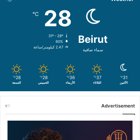
28
℃
Beirut
31º - 28º
60%
2.47 كيلومتر/ساعة
سماء صافية
28
28
36
37
31
℃
℃
℃
℃
℃
الأثنين
الثلاثاء
الأربعاء
الخميس
الجمعة
Advertisement