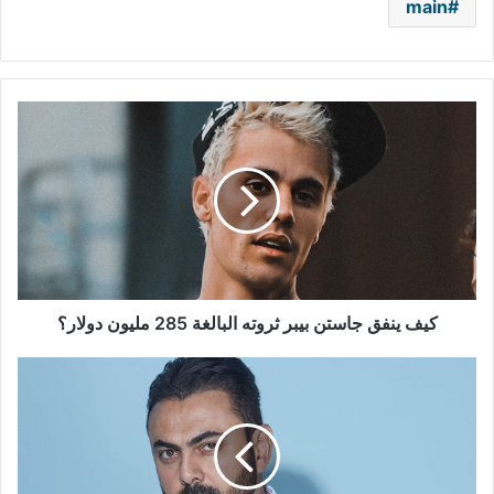
main
كيف
ينفق
جاستن
بيبر
ثروته
البالغة
285
مليون
دولار؟
كيف ينفق جاستن بيبر ثروته البالغة 285 مليون دولار؟
محمد
كريم
يشارك
بروس
ويليز
بطولة