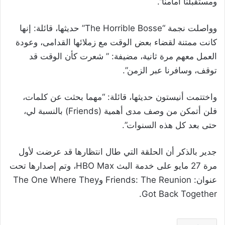
ومستقبلنا أمامنا”.
وواصلت نجمة “The Horrible Bosse” حديثها، قائلة: إنها
كانت ممتنة لقضاء بعض الوقت مع زملائها القدامى، وعودة
العمل معهم مرة ثانية، مضيفة: ” شعرت كأن الوقت قد
توقف، وسافرنا عبر الزمن”.
واختتمت أنيستون حديثها، قائلة: “مهما بحثت عن كلمات،
فلن أتمكن من وصف مدى أهمية (Friends) بالنسبة لي،
حتى بعد كل هذه السنوات”.
جدير بالذكر أن الحلقة التي طال انتظارها قد عرضت لأول
مرة 27 مايو على خدمة البث HBO Max، وتم إصدارها تحت
عنوان: Friends: The Reunion وThe One Where They
Got Back Together.