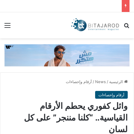
بحث عن
الق
الرئيسية
/
News
/
أرقام وإحصاءات
أرقام وإحصاءات
وائل كفوري يحطم الأرقام
القياسية.. “كلنا مننجر” على كل
لسان