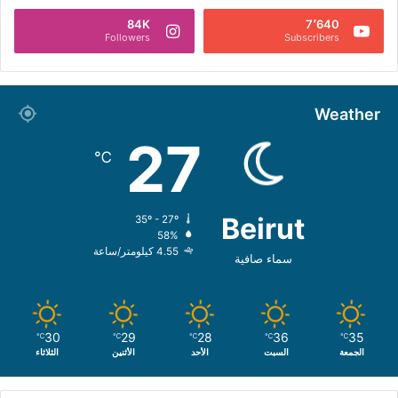
84K
7٬640
Followers
Subscribers
Weather
27
℃
Beirut
35º - 27º
58%
4.55 كيلومتر/ساعة
سماء صافية
30
29
28
36
35
℃
℃
℃
℃
℃
الجمعة
السبت
الأحد
الأثنين
الثلاثاء