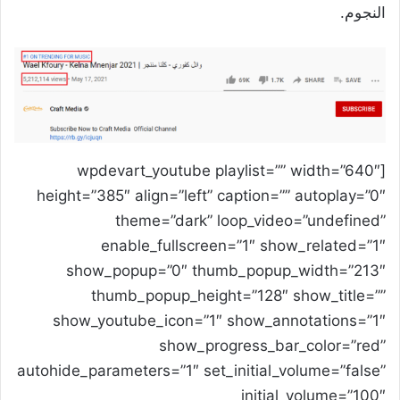
النجوم.
[wpdevart_youtube playlist=”” width=”640″
height=”385″ align=”left” caption=”” autoplay=”0″
theme=”dark” loop_video=”undefined”
enable_fullscreen=”1″ show_related=”1″
show_popup=”0″ thumb_popup_width=”213″
thumb_popup_height=”128″ show_title=””
show_youtube_icon=”1″ show_annotations=”1″
show_progress_bar_color=”red”
autohide_parameters=”1″ set_initial_volume=”false”
initial_volume=”100″