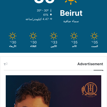
Beirut
35º - 30º
61%
4.47 كيلومتر/ساعة
سماء صافية
30
30
33
35
35
℃
℃
℃
℃
℃
السبت
الأحد
الأثنين
الثلاثاء
الأربعاء
Advertisement