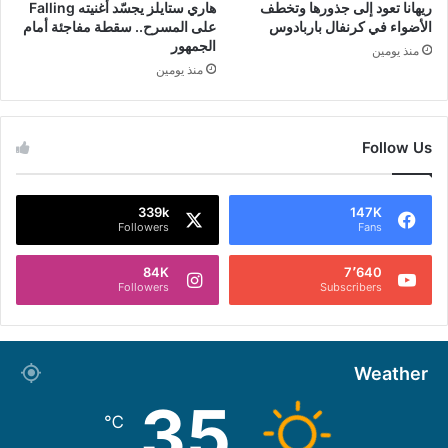
ريهانا تعود إلى جذورها وتخطف
هاري ستايلز يجسّد أغنيته Falling
الأضواء في كرنفال باربادوس
على المسرح.. سقطة مفاجئة أمام
الجمهور
منذ يومين
منذ يومين
Follow Us
339k
147K
Followers
Fans
84K
7٬640
Followers
Subscribers
Weather
35
℃