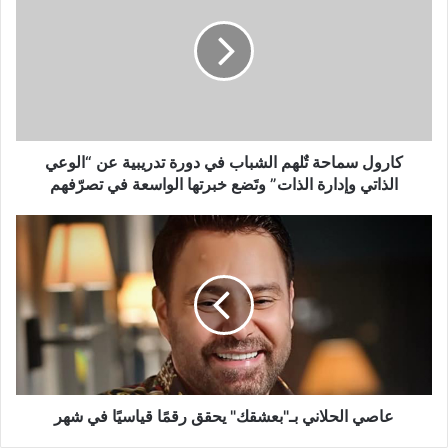
تٌلهم
الشباب
في
دورة
تدريبية
عن
“الوعي
الذاتي
كارول سماحة تٌلهم الشباب في دورة تدريبية عن “الوعي
وإدارة
الذاتي وإدارة الذات” وتَضع خبرتها الواسعة في تصرّفهم
الذات”
وتَضع
عاصي
خبرتها
الحلاني
الواسعة
بـ"بعشقك"
في
يحقق
تصرّفهم
رقمًا
قياسيًا
في
شهر
عاصي الحلاني بـ"بعشقك" يحقق رقمًا قياسيًا في شهر