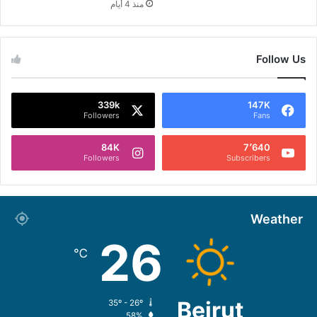
منذ 4 أيام
Follow Us
339k
147K
Followers
Fans
84K
7٬640
Followers
Subscribers
Weather
26
℃
Beirut
35º - 26º
58%