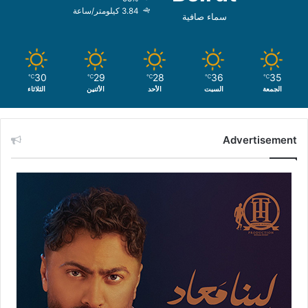
3.84 كيلومتر/ساعة
سماء صافية
30
29
28
36
35
℃
℃
℃
℃
℃
الجمعة
السبت
الأحد
الأثنين
الثلاثاء
Advertisement