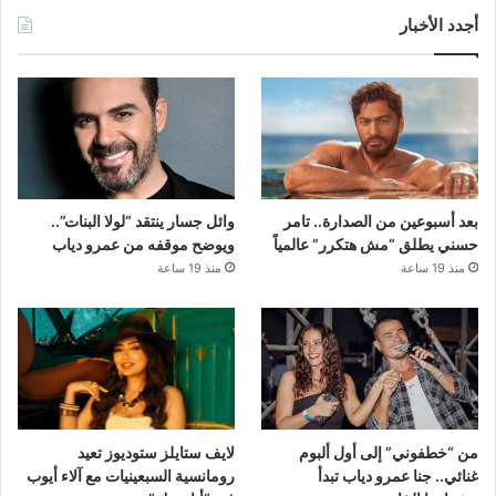
أجدد الأخبار
بعد أسبوعين من الصدارة.. تامر
وائل جسار ينتقد “لولا البنات”..
حسني يطلق “مش هتكرر” عالمياً
ويوضح موقفه من عمرو دياب
منذ 19 ساعة
منذ 19 ساعة
من “خطفوني” إلى أول ألبوم
لايف ستايلز ستوديوز تعيد
غنائي.. جنا عمرو دياب تبدأ
رومانسية السبعينيات مع آلاء أيوب