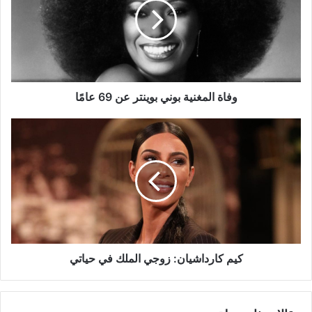
بوينتر
عن
69
عامًا
وفاة المغنية بوني بوينتر عن 69 عامًا
كيم
كارداشيان:
زوجي
الملك
في
حياتي
كيم كارداشيان: زوجي الملك في حياتي