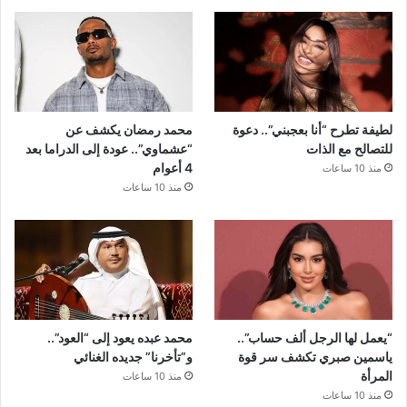
لطيفة تطرح “أنا بعجبني”.. دعوة
محمد رمضان يكشف عن
للتصالح مع الذات
“عشماوي”.. عودة إلى الدراما بعد
4 أعوام
منذ 10 ساعات
منذ 10 ساعات
“يعمل لها الرجل ألف حساب”..
محمد عبده يعود إلى “العود”..
ياسمين صبري تكشف سر قوة
و”تأخرنا” جديده الغنائي
المرأة
منذ 10 ساعات
منذ 10 ساعات