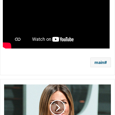
main
مليون
دولار
من
جينيفر
أنيستون
لمحاربة