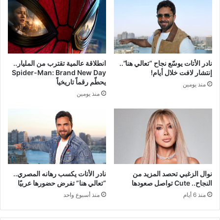
نادر الأتات يوسّع نجاح “تعالي هنا”..
انطلاقة عالمية تقترب من المليار..
إنتشار لافت خلال أيام!
Spider-Man: Brand New Day
يحطّم رقماً تاريخياً
منذ يومين
منذ يومين
نوال الزغبي تحصد المزيد من
نادر الأتات يكسب رهانه المصري..
النجاح.. Cute تواصل صعودها
“تعالي هنا” تفرض حضورها عربيًا
منذ 6 أيام
منذ أسبوع واحد