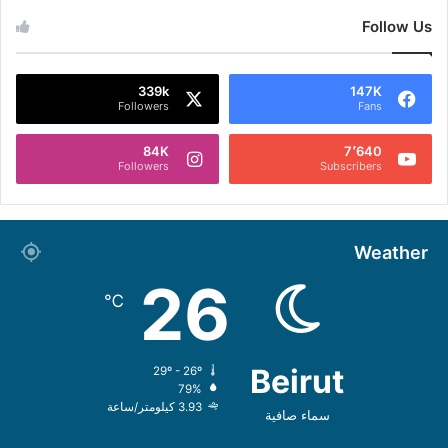
Follow Us
339k
147K
Followers
Fans
84K
7٬640
Followers
Subscribers
Weather
26
℃
Beirut
29º - 26º
79%
3.93 كيلومتر/ساعة
سماء صافية