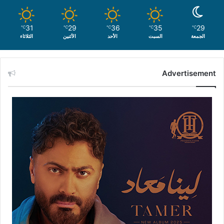
31
29
36
35
29
℃
℃
℃
℃
℃
الجمعة
السبت
الأحد
الأثنين
الثلاثاء
Advertisement