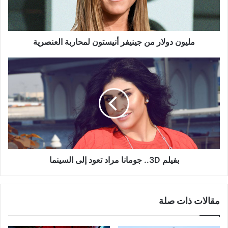
العنصرية
مليون دولار من جينيفر أنيستون لمحاربة العنصرية
بفيلم
3D..
جومانا
مراد
تعود
إلى
السينما
بفيلم 3D.. جومانا مراد تعود إلى السينما
مقالات ذات صلة