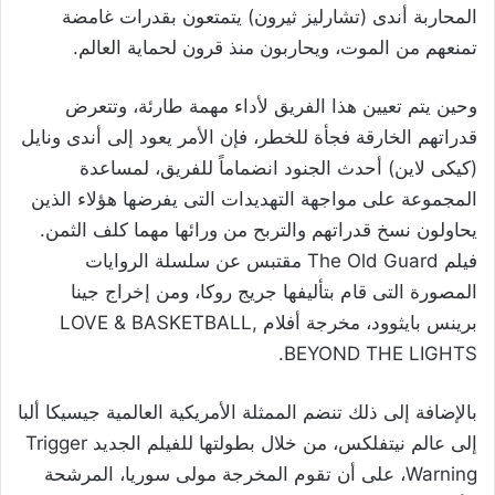
المحاربة أندى (تشارليز ثيرون) يتمتعون بقدرات غامضة
تمنعهم من الموت، ويحاربون منذ قرون لحماية العالم.
وحين يتم تعيين هذا الفريق لأداء مهمة طارئة، وتتعرض
قدراتهم الخارقة فجأة للخطر، فإن الأمر يعود إلى أندى ونايل
(كيكى لاين) أحدث الجنود انضماماً للفريق، لمساعدة
المجموعة على مواجهة التهديدات التى يفرضها هؤلاء الذين
يحاولون نسخ قدراتهم والتربح من ورائها مهما كلف الثمن.
فيلم The Old Guard مقتبس عن سلسلة الروايات
المصورة التى قام بتأليفها جريج روكا، ومن إخراج جينا
برينس بايثوود، مخرجة أفلام LOVE & BASKETBALL,
BEYOND THE LIGHTS.
بالإضافة إلى ذلك تنضم الممثلة الأمريكية العالمية جيسيكا ألبا
إلى عالم نيتفلكس، من خلال بطولتها للفيلم الجديد Trigger
Warning، على أن تقوم المخرجة مولى سوريا، المرشحة