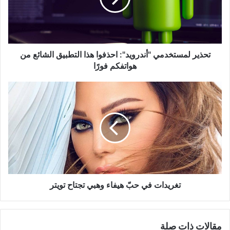
التطبيق
الشائع
من
هواتفكم
فورًا
تحذير لمستخدمي "أندرويد": احذفوا هذا التطبيق الشائع من
هواتفكم فورًا
تغريدات
في
حبّ
هيفاء
وهبي
تجتاح
تويتر
تغريدات في حبّ هيفاء وهبي تجتاح تويتر
مقالات ذات صلة