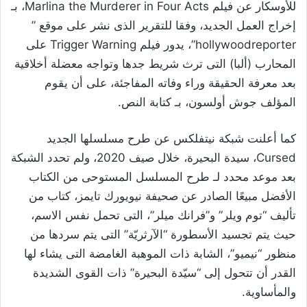
للأوسكار عن فيلم Marlina the Murderer in Four Acts، بـ
إخراج العمل الجديد، وفقا للتقرير الذى نشر على موقع ”
hollywoodreporter”، يدور فيلم Trigger Warning على
المحارب (ألبا) التى ترث شريط جدها وتواجه معضلة أخلاقية
بعد معرفة الحقيقة وراء وفاته المفاجئة، على أن يقوم
المؤلف جوش أولسون، بـ كتابة النص.
كما أعلنت شبكة نيتفلكس عن طرح مسلسلها الجديد
Cursed، سيدة البحيرة، خلال صيف 2020، ولم تحدد الشبكة
بعد موعد محدد لـ طرح المسلسل المستوحى من الكتاب
الأفضل مبيعًا الصادر عن صحيفة نيويورك تايمز، كتاب من
تأليف “توم ويلر” و”فرانك ميلر”، التى تحمل نفس الاسم،
حيث يتم تجسيد الأسطورة “الآرثريّة” التى يتم سردها من
منظور “نيميو”، الشابة ذات الموهبة الغامضة التى يشاء لها
القدر أن تتحول إلى “سيّدة البحيرة” ذات القوى الشديدة
والمأساوية.