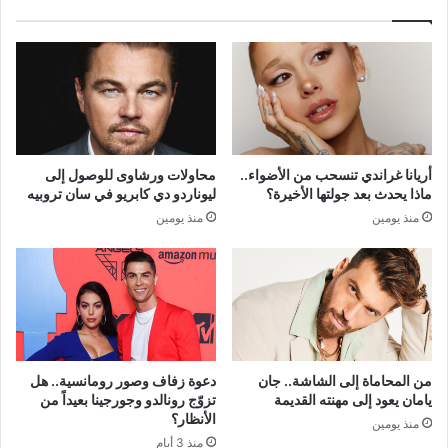
أريانا غراندي تنسحب من الأضواء..
محاولات ورشاوى للوصول إلى
ماذا يحدث بعد جولتها الأخيرة؟
ليوناردو دي كابريو في سان تروبيه
منذ يومين
منذ يومين
من المحاماة إلى الشاشة.. جان
دعوة زفاف وصور رومانسية.. هل
يامان يعود إلى مهنته القديمة
تزوّج رونالدو وجورجينا بعيداً من
الأنظار؟
منذ يومين
منذ 3 أيام