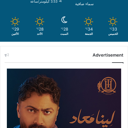
3.53 كيلومتر/ساعة
سماء صافية
29
28
28
34
33
℃
℃
℃
℃
℃
الخميس
الجمعة
السبت
الأحد
الأثنين
Advertisement