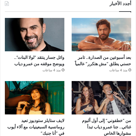
أجدد الأخبار
بعد أسبوعين من الصدارة.. تامر
وائل جسار ينتقد “لولا البنات”..
حسني يطلق “مش هتكرر” عالمياً
ويوضح موقفه من عمرو دياب
منذ 4 ساعات
منذ 4 ساعات
من “خطفوني” إلى أول ألبوم
لايف ستايلز ستوديوز تعيد
غنائي.. جنا عمرو دياب تبدأ
رومانسية السبعينيات مع آلاء أيوب
مشوارها الخاص
في “أنا جنبك”