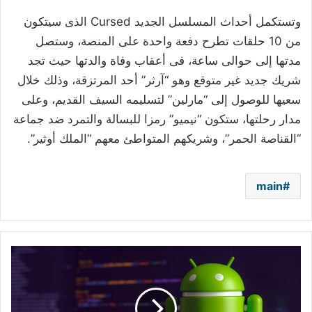
وتستكمل أحداث المسلسل الجديد Cursed الذى سيتكون
من 10 حلقات تطرح دفعة واحدة على المنصة، وستصل
مدتها إلى حوالى ساعة، فى أعقاب وفاة والدتها حيث تجد
شريك جديد غير متوقع وهو “آرثر” أحد المرتزقة، وذلك خلال
سعيها للوصول إلى “مارلين” لتسليمه السيف القديم، وعلى
مدار رحلتها، ستكون “نيميو” رمزا للبسالة والتمرد ضد جماعة
“القناصة الحمر”، وشريكهم المتواطئ معهم “الملك أوثير”.
main
تحذير
لمستخدمي
"أندرويد":
احذفوا
هذا