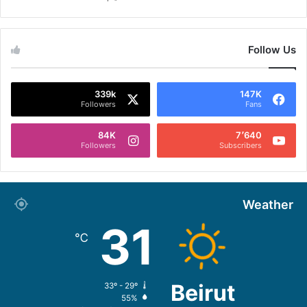
Follow Us
339k
147K
Followers
Fans
84K
7٬640
Followers
Subscribers
Weather
31
℃
Beirut
33º - 29º
55%