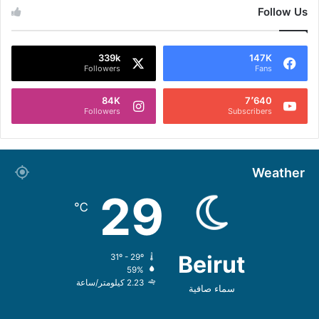
Follow Us
339k
147K
Followers
Fans
84K
7٬640
Followers
Subscribers
Weather
29
℃
Beirut
31º - 29º
59%
2.23 كيلومتر/ساعة
سماء صافية