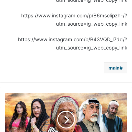
utm_source=ig_web_copy_link
https://www.instagram.com/p/B6msclipzh-/?
utm_source=ig_web_copy_link
https://www.instagram.com/p/B43VQD_l7dd/?
utm_source=ig_web_copy_link
main
مؤلف
"أم
هارون"
يوضح
الخطأ
التاريخي