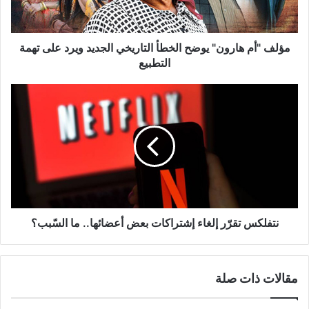
الجديد
ويرد
على
تهمة
مؤلف "أم هارون" يوضح الخطأ التاريخي الجديد ويرد على تهمة
التطبيع
التطبيع
نتفلكس
تقرّر
إلغاء
إشتراكات
بعض
أعضائها..
ما
السّبب؟
نتفلكس تقرّر إلغاء إشتراكات بعض أعضائها.. ما السّبب؟
مقالات ذات صلة