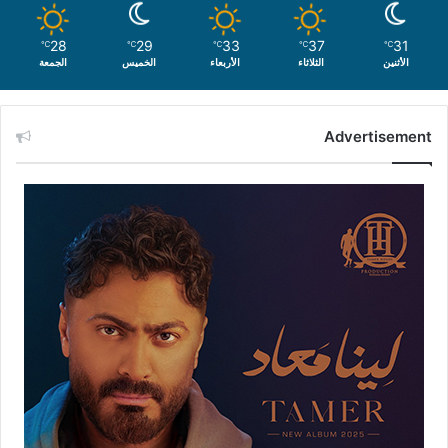
28
29
33
37
31
℃
℃
℃
℃
℃
الأثنين
الثلاثاء
الأربعاء
الخميس
الجمعة
Advertisement