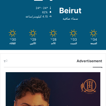
Beirut
24º - 24º
62%
4.15 كيلومتر/ساعة
سماء صافية
30
29
28
33
34
℃
℃
℃
℃
℃
الجمعة
السبت
الأحد
الأثنين
الثلاثاء
Advertisement