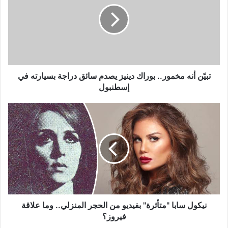
بوراك
دينيز
يصدم
سائق
دراجة
بسيارته
في
تبيّن أنه مخمور.. بوراك دينيز يصدم سائق دراجة بسيارته في
إسطنبول
إسطنبول
نيكول
سابا
"متأثرة"
بفيديو
من
الحجر
المنزلي..
وما
علاقة
فيروز؟
نيكول سابا "متأثرة" بفيديو من الحجر المنزلي.. وما علاقة
فيروز؟