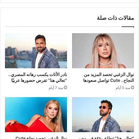
مقالات ذات صلة
نوال الزغبي تحصد المزيد من
نادر الأتات يكسب رهانه المصري..
النجاح.. Cute تواصل صعودها
“تعالي هنا” تفرض حضورها عربيًا
منذ 5 أيام
منذ 7 أيام
“تعالي هنا” تنطلق بقوّة في مصر
نوال الزغبي تحصد نجاح Cute..