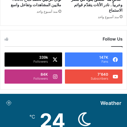
وعربياً.. نادر الأتات يتقدّم قوائم
ملايين المشاهدات وتفاعل واسع
الاستماع
منذ أسبوع واحد
منذ أسبوع واحد
Follow Us
339k
147K
Followers
Fans
84K
7٬640
Followers
Subscribers
Weather
24
℃