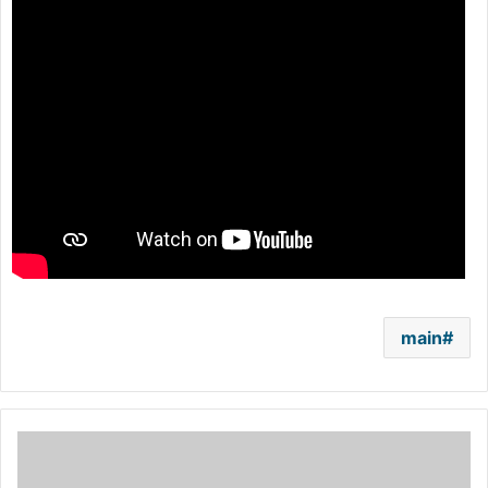
main
تبيّن
أنه
مخمور..