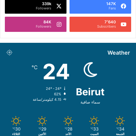
339k
147K
Followers
Fans
84K
7٬640
Followers
Subscribers
Weather
24
℃
Beirut
24º - 24º
62%
4.15 كيلومتر/ساعة
سماء صافية
30
29
28
33
34
℃
℃
℃
℃
℃
الجمعة
السبت
الأحد
الأثنين
الثلاثاء