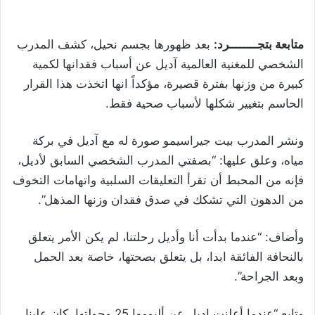
متابعة بتجــــــــرد:
بعد ظهورها بجسم نحيل، كشف المدرب
الشخصي للمغنية العالمية آديل عن أسباب فقدانها لكمية
كبيرة من وزنها بفترة قصيرة، مؤكداً انها اتخذت هذا القرار
الحاسم بتغيير شكلها لأسباب صحية فقط.
ونشر المدرب بيت جيراسيمو صورة له مع آديل في بركة
مياه، وعلق عليها: “بصفتي المدرب الشخصي السابق لأديل،
فإنه من المحبط أن تقرأ التعليقات السلبية واتهامات التخوف
من الدهون التي تشكك في صدق فقدان وزنها المذهل”.
وأضاف: “عندما بدأت أنا وأديل رحلتنا، لم يكن الأمر يتعلق
بالنحافة الفائقة ابدا، بل يتعلق بصحتها، خاصة بعد الحمل
وبعد الجراحة”.
وتابع “عندما أعلنت اديل عن ألبومها 25 وجولتها، كان علينا