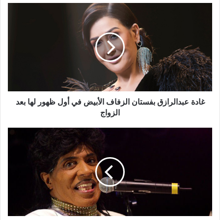
غادة
عبدالرازق
بفستان
الزفاف
الأبيض
في
أول
ظهور
لها
بعد
غادة عبدالرازق بفستان الزفاف الأبيض في أول ظهور لها بعد
الزواج
الزواج
وفاة
أسطورة
"الروك
آند
رول"
الأميركي
ليتل
ريتشارد