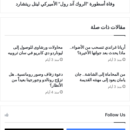
وفاة أسطورة "الروك آند رول" الأميركي ليتل ريتشارد
مقالات ذات صلة
أريانا غراندي تنسحب من الأضواء..
محاولات ورشاوى للوصول إلى
ماذا يحدث بعد جولتها الأخيرة؟
ليوناردو دي كابريو في سان تروبيه
منذ 3 أيام
منذ 3 أيام
من المحاماة إلى الشاشة.. جان
دعوة زفاف وصور رومانسية.. هل
يامان يعود إلى مهنته القديمة
تزوّج رونالدو وجورجينا بعيداً من
الأنظار؟
منذ 3 أيام
منذ 4 أيام
Follow Us