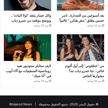
بعد أسبوعين من الصدارة.. تامر
وائل جسار ينتقد “لولا البنات”..
حسني يطلق “مش هتكرر” عالمياً
ويوضح موقفه من عمرو دياب
منذ 14 ساعة
منذ 14 ساعة
من “خطفوني” إلى أول ألبوم
لايف ستايلز ستوديوز تعيد
غنائي.. جنا عمرو دياب تبدأ
رومانسية السبعينيات مع آلاء أيوب
مشوارها الخاص
في “أنا جنبك”
منذ 14 ساعة
منذ 14 ساعة
© حقوق النشر 2026، جميع الحقوق محفوظة |
Bitajarod News