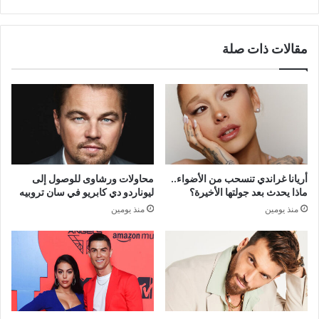
مقالات ذات صلة
أريانا غراندي تنسحب من الأضواء..
محاولات ورشاوى للوصول إلى
ماذا يحدث بعد جولتها الأخيرة؟
ليوناردو دي كابريو في سان تروبيه
منذ يومين
منذ يومين