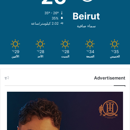
Beirut
35º - 26º
35%
2.02 كيلومتر/ساعة
سماء صافية
29
28
28
34
35
℃
℃
℃
℃
℃
الخميس
الجمعة
السبت
الأحد
الأثنين
Advertisement