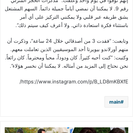
إنهم توفوا في يوم واحد وعلقت: “مذكرات الحجر المنزلي
رقم 9. لا يمكننا أن نمضي أياماً جميلة دائماً. السهم المشتعل
يشق طريقه عبر قلبي ولا يمكنني التركيز على أي أمر
باستثناء فكرة استعادة ذاتي. ولا أعرف كيف سيتم ذلك”.
وتابعت: “فقدت 3 من أصدقائي خلال 24 ساعة”، وذكرت أن
منهم أورلاندو بيويرتا أحد الموسيقيين الذين تعاملت معهم.
وكتبت: “كنت أحبه كثيراً. كان ودوداً، محباً ومحترماً. كان رائعاً.
نحن نحتاج إلى المزيد من أمثاله. لا يمكننا أن نخسر هؤلاء”.
https://www.instagram.com/p/B_LD8mKBXfE/
main
ابنة