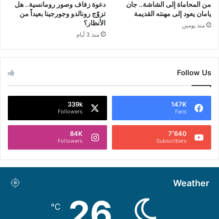
من المحاماة إلى الشاشة.. جان
دعوة زفاف وصور رومانسية.. هل
يامان يعود إلى مهنته القديمة
تزوّج رونالدو وجورجينا بعيداً من
الأنظار؟
منذ يومين
منذ 3 أيام
Follow Us
339k
147K
Followers
Fans
84K
7٬640
Followers
Subscribers
Weather
26
℃