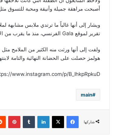
ولاحظ المتابعون أن الطفلة التي كانت تلاحقها 
أصبحت مراهقة جميلة وأنيقة ومحبة للتسوق مثل و
ويشار إلى أنها غالباً ما ترتدي ملابس مشابهة لمل
تقرير لموقع Gala الفرنسي، منذ ما يقرب من الأربع سنوات.
ولفت إلى أنها ورثت منه الكثير من الملامح مثل ا
هولمز حصلت على الحضانة النهائية والتامة لابنتها في 
tps://www.instagram.com/p/B_IhkpRpkuD/
main
فيسبوك
‫X
لينكدإن
بينتي
شاركها