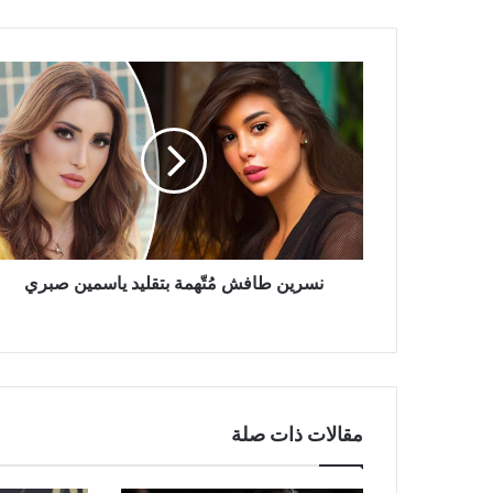
نسرين
طافش
مُتّهمة
بتقليد
ياسمين
صبري
نسرين طافش مُتّهمة بتقليد ياسمين صبري
مقالات ذات صلة