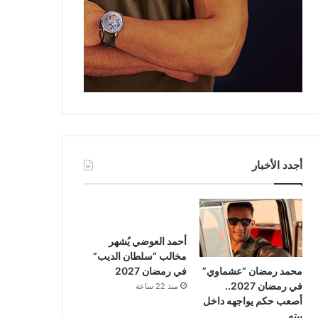
أجدد الأخبار
أحمد العوضي يُشهر
مخالب “سلطان الديب”
محمد رمضان “عشماوي”
في رمضان 2027
في رمضان 2027..
منذ 22 ساعة
أصعب حكم يواجهه داخل
بيته