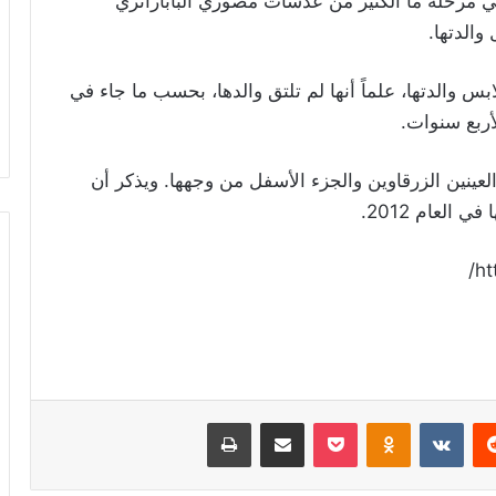
في مرحلة ما الكثير من عدسات مصوري الباباراتزي
الدتها.
ابس والدتها، علماً أنها لم تلتق والدها، بحسب ما جاء في
لعينين الزرقاوين والجزء الأسفل من وجهها. ويذكر أن
العام 2012.
ht
ريست
Odnoklassniki
‫Pocket
مشاركة عبر البريد
طباعة