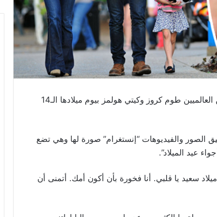
احتفلت سوري ابنة النجمين العالميين طوم كروز وكيتي هولمز بيوم ميلادها الـ14
ق الصور والفيديوهات “إنستغرام” صورة لها وهي تضع
واء عيد الميلاد”.
يلاد سعيد يا قلبي. أنا فخورة بأن أكون أمك. أتمنى أن