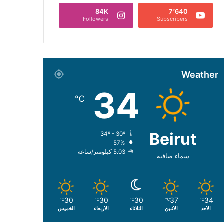
84K
7٬640
Followers
Subscribers
Weather
34
℃
Beirut
34º - 30º
57%
5.03 كيلومتر/ساعة
سماء صافية
30
30
30
37
34
℃
℃
℃
℃
℃
الأحد
الأثنين
الثلاثاء
الأربعاء
الخميس