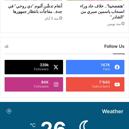
“هتفضحينا”.. خلاف حاد وراء
أنغام تدشّن ألبوم “دي روحي” في
انسحاب ياسمين صبري من
جدة.. مفاجآت بانتظار جمهورها
“الشادر”
منذ 3 أيام
منذ يومين
Follow Us
339k
147K
Followers
Fans
84K
7٬640
Followers
Subscribers
Weather
℃