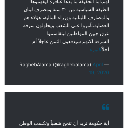
لهم،أما الحقيقة ما بدها عباقرة ليفهموها!
الطبقة السياسية من ٣٠ سنة ومصرف لبنان
والمصارف اللبنانية ووزراء المالية، هؤلاء هم
العصابة،تآمروا على الشعب ويحاولون سرقة
عرق جبين المواطنين ليتقاسموا
السرقة،لكنهم سيدفعون الثمن عاجلاً أم
آجلاً
#ثورة
April
— RaghebAlama (@raghebalama)
19, 2020
أية حكومة تريد أن تنجح شعبياً وتكسب الوطن