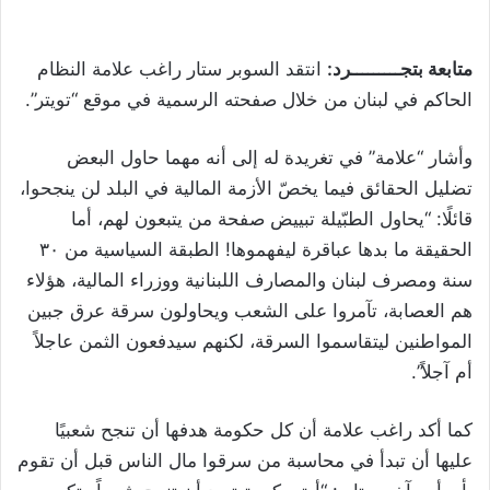
متابعة بتجـــــــــرد:
انتقد السوبر ستار راغب علامة النظام
الحاكم في لبنان من خلال صفحته الرسمية في موقع “تويتر”.
وأشار “علامة” في تغريدة له إلى أنه مهما حاول البعض
تضليل الحقائق فيما يخصّ الأزمة المالية في البلد لن ينجحوا،
قائلًا: “يحاول الطبّيلة تبييض صفحة من يتبعون لهم، أما
الحقيقة ما بدها عباقرة ليفهموها! الطبقة السياسية من ٣٠
سنة ومصرف لبنان والمصارف اللبنانية ووزراء المالية، هؤلاء
هم العصابة، تآمروا على الشعب ويحاولون سرقة عرق جبين
المواطنين ليتقاسموا السرقة، لكنهم سيدفعون الثمن عاجلاً
أم آجلاً”.
كما أكد راغب علامة أن كل حكومة هدفها أن تنجح شعبيًا
عليها أن تبدأ في محاسبة من سرقوا مال الناس قبل أن تقوم