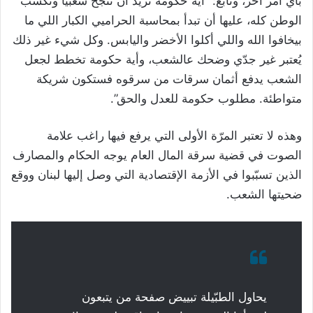
بأي أمر آخر، وتابع: “أية حكومة تريد أن تنجح شعبياً وتكسب
الوطن كله، عليها أن تبدأ بمحاسبة الحراميي الكبار اللي ما
بيخافوا الله واللي أكلوا الأخضر واليابس. وكل شيء غير ذلك
يُعتبر غير جدّي وضحك عالشعب، وأية حكومة تخطط لجعل
الشعب يدفع أثمان سرقات من سرقوه فستكون شريكة
متواطئة. مطلوب حكومة للعدل والحق”.
وهذه لا تعتبر المرّة الأولى التي يرفع فيها راغب علامة
الصوت في قضية سرقة المال العام يوجه الحكام والمصارف
الذين تسبّبوا في الأزمة الإقتصادية التي وصل إليها لبنان ووقع
ضحيتها الشعب.
يحاول الطبّيلة تبييض صفحة من يتبعون