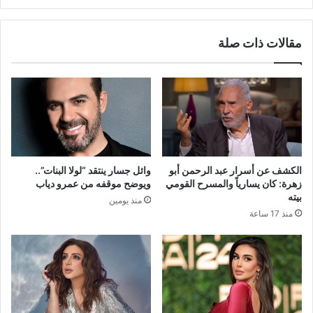
مقالات ذات صلة
الكشف عن أسرار عبد الرحمن أبو
وائل جسار ينتقد “لولا البنات”..
زهرة: كان يسارياً والمسرح القومي
ويوضح موقفه من عمرو دياب
بيته
منذ يومين
منذ 17 ساعة