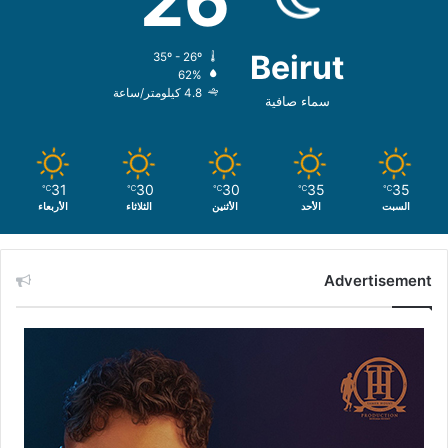
26
Beirut
35º - 26º
62%
4.8 كيلومتر/ساعة
سماء صافية
31
30
30
35
35
℃
℃
℃
℃
℃
السبت
الأحد
الأثنين
الثلاثاء
الأربعاء
Advertisement