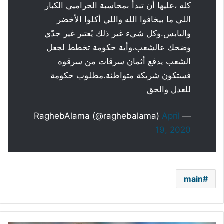
كله ،عليها أن تبدأ بمحاسبة الحراميي الكبار
اللي ما بيخافوا الله واللي أكلوا الأخضر
واليابس.وكل شيء غير ذلك يُعتبر غير جدّي
وضحك عالشعب،وأية حكومة تخطط لجعل
الشعب يدفع أثمان سرقات من سرقوه
فستكون شريكة متواطئة.مطلوب حكومة
للعدل والحق
April
— RaghebAlama (@raghebalama)
19, 2020
main