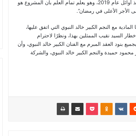
هو آخر تعاقد في المسلسل الذي يتم تحضيره منذ أوائل عام 2019، وهو يعلم تمام العلم بأن المشروع هو
ى الأجر الأعلى في رمضان”.
لمادية مع النجم الكبير خالد النبوي التي اتفق عليها،
مستحقاته وتم إخطار السيد نقيب الممثلين بهذا، ونظرًا لاحترام
جميع بنود العقد المبرم مع الفنان الكبير خالد النبوي، وأن
محمود حميدة والنجم الكبير خالد النبوي، والشركة
ريست
Odnoklassniki
‫Pocket
مشاركة عبر البريد
طباعة