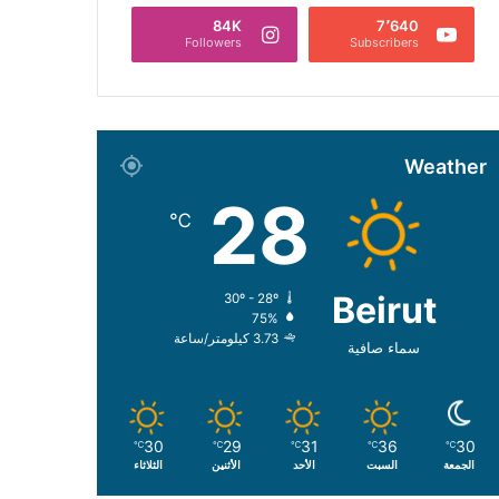
84K
7٬640
Followers
Subscribers
Weather
28
℃
Beirut
30º - 28º
75%
3.73 كيلومتر/ساعة
سماء صافية
30
29
31
36
30
℃
℃
℃
℃
℃
الجمعة
السبت
الأحد
الأثنين
الثلاثاء