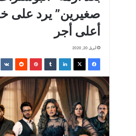
صغيرين” يرد على خال
أعلى أجر
أبريل 20, 2020
فيسبوك
‫X
لينكدإن
بينتيريست