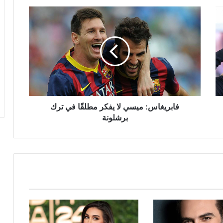
فابريغاس:
ميسي
لا
يفكر
مطلقًا
في
ترك
برشلونة
فابريغاس: ميسي لا يفكر مطلقًا في ترك
برشلونة