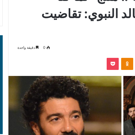
د النبوي: تقاضيت
0
دقيقة واحدة
‫Pocket
Odnoklassniki