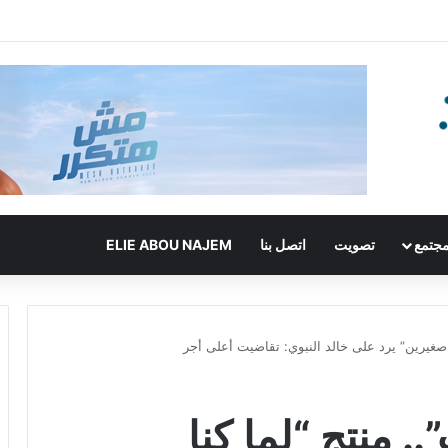
جتمع
تصويت
اتصل بنا
ELIE ABOU NAJEM
ا صغيرين” يرد على خالد النبوي: تقاضيت أعلى أجر
. منتج “لما كنا