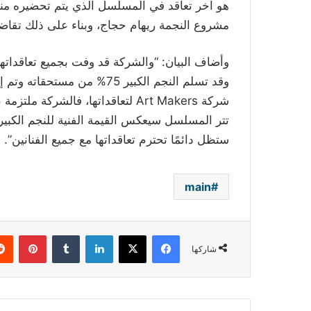
مشروع النجمة ريهام حجاج، وبناء على ذلك تقاض
وأضاف البيان: “والشركة قد وفت بجميع تعاقداتها ا
وقد تسلم النجم الكبير 75% من 
شركة
Art Makers
لتعاقداتها، فالشركة ملتزمة ب
تتر المسلسل سيعكس القيمة الفنية للنجم الكبير 
ستظل دائمًا تحترم تعاقداتها مع جميع الفنانين”
.
main
فيسبوك
‫X
لينكدإن
بينتي
شاركها