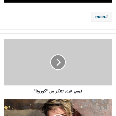
main
فيفي
عبده
تتنكر
من
"كورونا"
فيفي عبده تتنكر من "كورونا"
كريستين
ستيوارت:
أطفأت