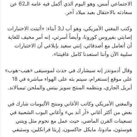
الاجتماعي أمس، وهو اليوم الذي أكمل فيه عامه الـ62 عن
سعادته بالاحتفال بعيد ميلاد آخر.
وكتب المغني الأمريكي، وهو أب لـ3 أبناء: «أثبتت الاختبارات
إصابتي بفيروس كورونا، وأيضاً أسرتي، إنه أمر مخيف للغاية
أن أتعامل مع أصدقائي، إنني سعيد بإبلاغي أن الاختبارات
سلبية الآن وأننا استعدنا كامل عافيتنا».
وقال أدموندز إنه سيشارك في حدث لموسيقى «هيب-هوب»
على موقع إنستغرام، سيتم بثه على الهواء مباشرة في 18
أبريل الجاري، وينظمه المنتج سويز بيتس والملحن تيمبالاند.
والمغني الأمريكي وكاتب الأغاني ومنتج الألبومات شارك في
بعض من أكثر أغاني «آر آند بي» وأغاني البوب الشعبية في
تسعينات القرن الماضي، حيث عمل مع نجوم مثل ويتني
هوستون، مادونا، مايكل جاكسون، إريثا فرانكلين، وستيفي