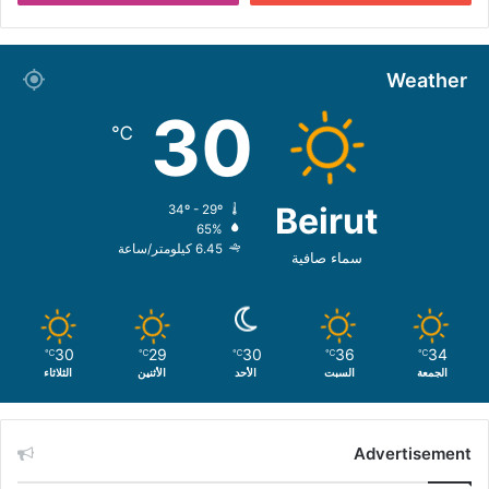
Weather
30
℃
Beirut
34º - 29º
65%
6.45 كيلومتر/ساعة
سماء صافية
30
29
30
36
34
℃
℃
℃
℃
℃
الجمعة
السبت
الأحد
الأثنين
الثلاثاء
Advertisement