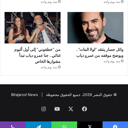
منذ يوم واحد
منذ يوم واحد
وائل جسار ينتقد “لولا البنات”..
من “خطفوني” إلى أول ألبوم
ويوضح موقفه من عمرو دياب
غنائي.. جنا عمرو دياب تبدأ
مشوارها الخاص
منذ يوم واحد
منذ يوم واحد
© حقوق النشر 2026، جميع الحقوق محفوظة |
Bitajarod News
فيسبوك
‫X
‫YouTube
انستقرام