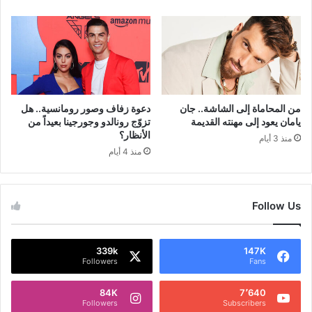
من المحاماة إلى الشاشة.. جان
دعوة زفاف وصور رومانسية.. هل
يامان يعود إلى مهنته القديمة
تزوّج رونالدو وجورجينا بعيداً من
الأنظار؟
منذ 3 أيام
منذ 4 أيام
Follow Us
339k
147K
Followers
Fans
84K
7٬640
Followers
Subscribers