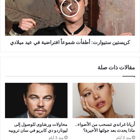
شموعاً
افتراضية
في
عيد
ميلادي
كريستين ستيوارت: أطفأت شموعاً افتراضية في عيد ميلادي
مقالات ذات صلة
أريانا غراندي تنسحب من الأضواء..
محاولات ورشاوى للوصول إلى
ماذا يحدث بعد جولتها الأخيرة؟
ليوناردو دي كابريو في سان تروبيه
منذ 3 أيام
منذ 3 أيام