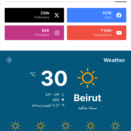
339k
147K
Followers
Fans
84K
7٬640
Followers
Subscribers
Weather
30
℃
Beirut
33º - 29º
69%
5.27 كيلومتر/ساعة
سماء صافية