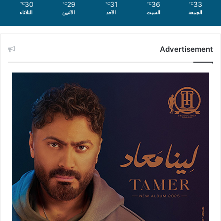
30
29
31
36
33
℃
℃
℃
℃
℃
الجمعة
السبت
الأحد
الأثنين
الثلاثاء
Advertisement