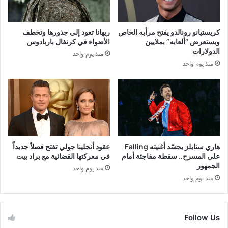
كريستيانو رونالدو يفتح مرأبه الخاص
ريهانا تعود إلى جذورها وتخطف
ويستعرض “ألعابه” بملايين
الأضواء في كرنفال باربادوس
الدولارات
منذ يوم واحد
منذ يوم واحد
هاري ستايلز يجسّد أغنيته Falling
عقود أنجلينا جولي تفتح فصلاً جديداً
على المسرح.. سقطة مفاجئة أمام
في معركتها القضائية مع براد بيت
الجمهور
منذ يوم واحد
منذ يوم واحد
Follow Us