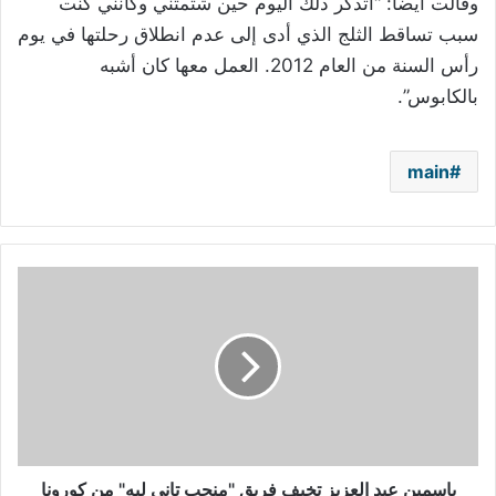
وقالت أيضاً: “أتذكر ذلك اليوم حين شتمتني وكأنني كنت
سبب تساقط الثلج الذي أدى إلى عدم انطلاق رحلتها في يوم
رأس السنة من العام 2012. العمل معها كان أشبه
بالكابوس”.
main
ياسمين
عبد
العزيز
تخيف
فريق
"منحب
تاني
ليه"
من
كورونا
ياسمين عبد العزيز تخيف فريق "منحب تاني ليه" من كورونا