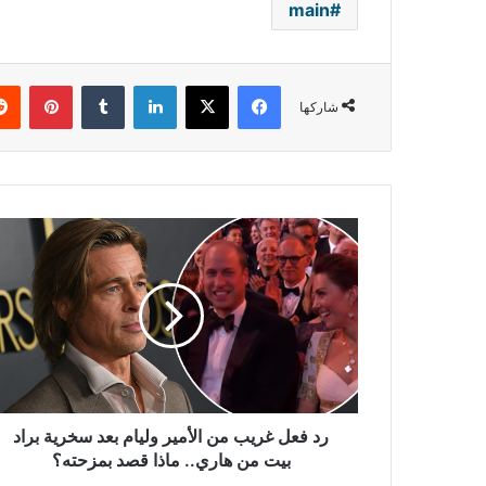
main
فيسبوك
‫X
لينكدإن
بينتي
شاركها
رد
فعل
غريب
من
الأمير
وليام
بعد
سخرية
براد
بيت
رد فعل غريب من الأمير وليام بعد سخرية براد
من
بيت من هاري.. ماذا قصد بمزحته؟
هاري..