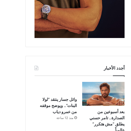
أجدد الأخبار
وائل جسار ينتقد “لولا
البنات”.. ويوضح موقفه
بعد أسبوعين من
من عمرو دياب
الصدارة.. تامر حسني
منذ 12 ساعة
يطلق “مش هتكرر”
عالمياً