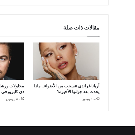
ماذا
قصد
بمزحته؟
مقالات ذات صلة
أريانا غراندي تنسحب من الأضواء.. ماذا
محاولات ورشاو
يحدث بعد جولتها الأخيرة؟
دي كابريو في 
منذ يومين
منذ يومين