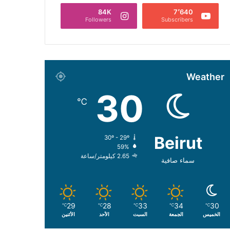
84K
7٬640
Followers
Subscribers
Weather
30
℃
Beirut
30º - 29º
59%
2.65 كيلومتر/ساعة
سماء صافية
29
28
33
34
30
℃
℃
℃
℃
℃
الخميس
الجمعة
السبت
الأحد
الأثنين