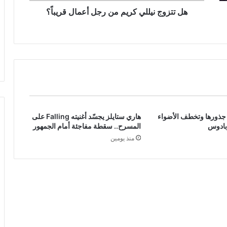
هل تتزوج نيللي كريم من رجل أعمال قريباً؟
ى جذورها وتخطف الأضواء
هاري ستايلز يجسّد أغنيته Falling على
بادوس
المسرح.. سقطة مفاجئة أمام الجمهور
منذ يومين