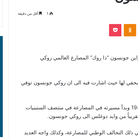
1
أقل من دقيقة
‫Pocket
Odnoklassniki
واين جونسون​ “ذا روك” المصارع العالمي ​روكي
 بيان صحفي لها حيث اشارت فيه الى ان روكي جونسون توفي
يذكر ان روكي جونسون ولد في كندا في عام 1944 وبدأ مسيرته في المصارعة في منتصف الستينيات
ريباً من وايد دوغلس الى روكي جونسون.
ي ذلك التحالف الوطني للمصارعة، وكذلك واجه العديد