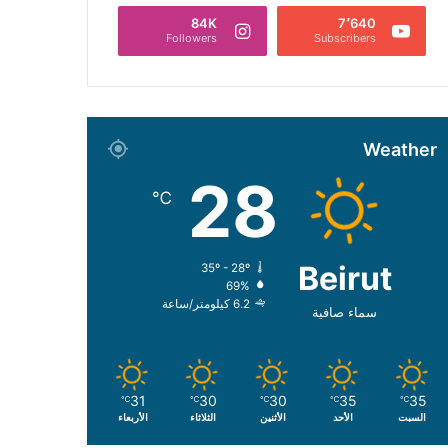
84K
7٬640
Followers
Subscribers
Weather
28
℃
Beirut
35º - 28º
69%
6.2 كيلومتر/ساعة
سماء صافية
31
30
30
35
35
℃
℃
℃
℃
℃
السبت
الأحد
الأثنين
الثلاثاء
الأربعاء