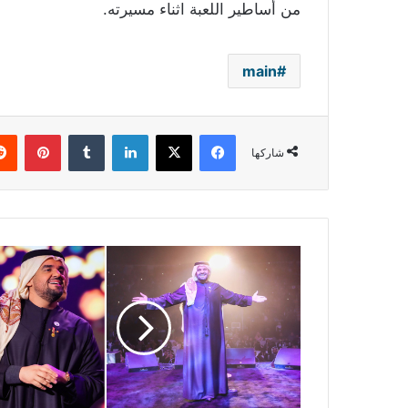
من أساطير اللعبة اثناء مسيرته.
main
فيسبوك
‫X
لينكدإن
بينتي
شاركها
حسين
الجسمي
يفتتح
"ليالي
القصيم"
ويوجه
رسالة
إلى
جمهوره: