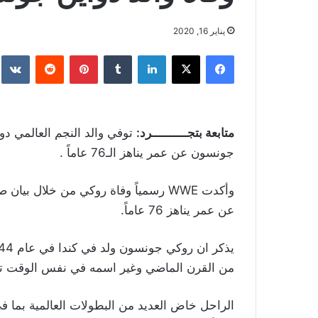
يناير 16, 2020
فيسبوك
‫X
لينكدإن
بينتيريست
متابعة بتجــــــــــرد:
توفي والد النجم العالمي ​د
جونسون عن عمر يناهز الـ76 عاماً ​.
وأكدت WWE رسمياً وفاة روكي من خلال
عن عمر يناهز 76 عاماً.
من القرن الماضي وغير اسمه في نفس الوقت تق
الراحل خاض العديد من البطولات العالمية بما ف