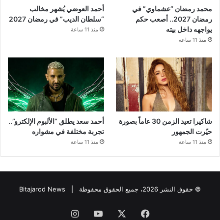
محمد رمضان “عشماوي” في
أحمد العوضي يُشهر مخالب
رمضان 2027.. أصعب حكم
“سلطان الديب” في رمضان 2027
يواجهه داخل بيته
منذ 11 ساعة
منذ 11 ساعة
شاكيرا تعيد الزمن 30 عاماً بصورة
أحمد سعد يطلق “الألبوم الإلكترو”..
حيّرت الجمهور
تجربة مختلفة في مشواره
منذ 11 ساعة
منذ 11 ساعة
© حقوق النشر 2026، جميع الحقوق محفوظة |
Bitajarod News
فيسبوك
‫X
‫YouTube
انستقرام