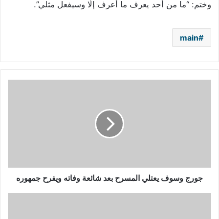
وختم: “ما من أحد يعرف ما أعرف إلّا وسيفعل مثلي”.
main
جورج
وسوف
يعتلي
المسرح
بعد
شائعة
وفاته
ويفرح
جمهوره
جورج وسوف يعتلي المسرح بعد شائعة وفاته ويفرح جمهوره
ملحم
زين
يغني