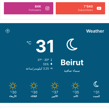
84K
7٬640
Followers
Subscribers
Weather
31
℃
Beirut
31º - 30º
55%
3.25 كيلومتر/ساعة
سماء صافية
30
30
37
35
31
℃
℃
℃
℃
℃
السبت
الأحد
الأثنين
الثلاثاء
الأربعاء