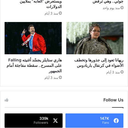
جولي.. وهي ترفض
ويستعرض “ألعابه” بملايين
الدولارات
منذ يوم واحد
منذ 3 أيام
ريهانا تعود إلى جذورها وتخطف
هاري ستايلز يجسّد أغنيته Falling
الأضواء في كرنفال باربادوس
على المسرح.. سقطة مفاجئة أمام
الجمهور
منذ 3 أيام
منذ 3 أيام
Follow Us
339k
147K
Followers
Fans