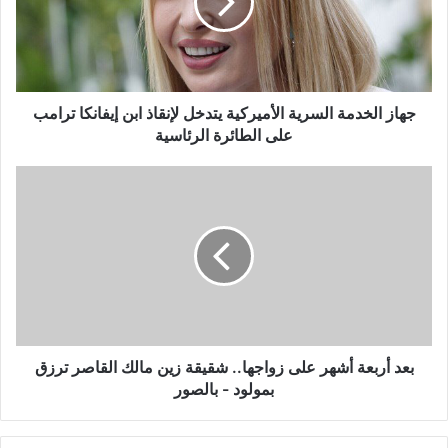
يتدخل
لإنقاذ
ابن
إيفانكا
ترامب
على
جهاز الخدمة السرية الأميركية يتدخل لإنقاذ ابن إيفانكا ترامب
الطائرة
على الطائرة الرئاسية
الرئاسية
بعد
أربعة
أشهر
على
زواجها..
شقيقة
زين
مالك
القاصر
ترزق
بعد أربعة أشهر على زواجها.. شقيقة زين مالك القاصر ترزق
بمولود
بمولود - بالصور
-
بالصور