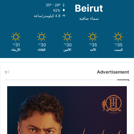
Beirut
35º - 26º
62%
4.8 كيلومتر/ساعة
سماء صافية
31
30
30
35
35
℃
℃
℃
℃
℃
السبت
الأحد
الأثنين
الثلاثاء
الأربعاء
Advertisement