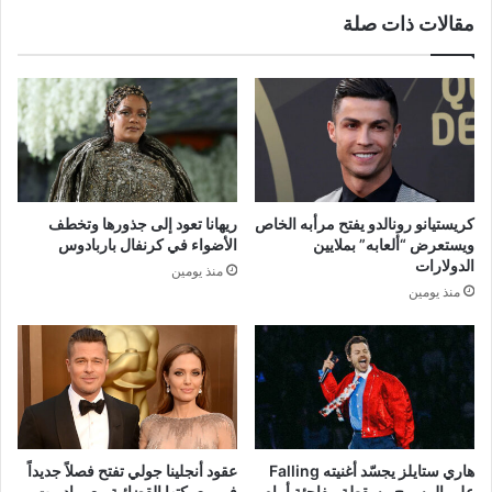
مقالات ذات صلة
كريستيانو رونالدو يفتح مرأبه الخاص
ريهانا تعود إلى جذورها وتخطف
ويستعرض “ألعابه” بملايين
الأضواء في كرنفال باربادوس
الدولارات
منذ يومين
منذ يومين
هاري ستايلز يجسّد أغنيته Falling
عقود أنجلينا جولي تفتح فصلاً جديداً
على المسرح.. سقطة مفاجئة أمام
في معركتها القضائية مع براد بيت