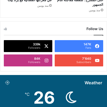
الجمهور
منذ يومين
منذ يومين
Follow Us
339k
147K
Followers
Fans
84K
7٬640
Followers
Subscribers
Weather
26
℃