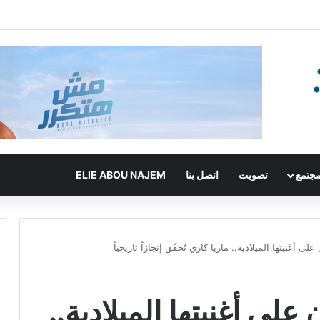
جتمع
تصويت
اتصل بنا
ELIE ABOU NAJEM
لى أغنيتها الميلادية.. ماريا كاري تُحقّق إنجازاً تاريخياً
 على أغنيتها الميلادية..