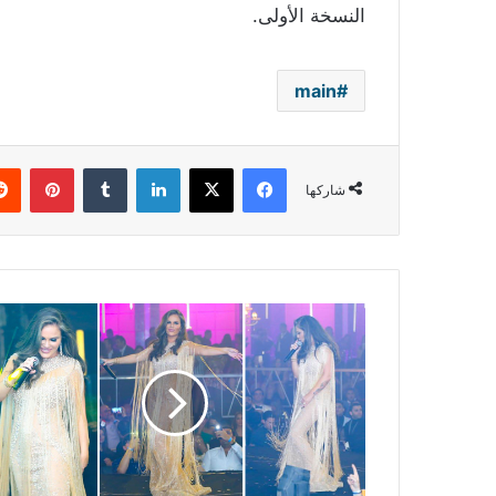
النسخة الأولى.
main
فيسبوك
‫X
لينكدإن
بينتي
شاركها
نيكول
سابا
تُشعل
أجواء
ليلة
رأس
السنة
وتتألق