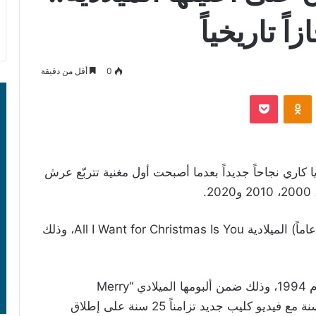
اً تاريخياً
0
أقل من دقيقة
‫Pocket
Odnoklassniki
يا كاري نجاحاً جديداً بعدما أصبحت أول مغنية تتربّع عرش
ويعود الفضل في ذلك إلى أغنية ماريا كاري (49 عاماً) الميلادية All I Want for Christmas Is You، وذلك
وأطلقت ماريا كاري أغنيتها للمرّة الأولى في العام 1994، وذلك ضمن ألبومها الميلادي “Merry
Christmas” وأعادت هذه السنة إطلاقها هذه السنة مع فيديو كليب جديد تزامناً 25 سنة على إطلاق