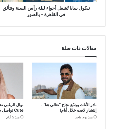
في
القاهرة
نيكول سابا تُشعل أجواء ليلة رأس السنة وتتألق
-
في القاهرة - بالصور
بالصور
مقالات ذات صلة
نادر الأتات يوسّع نجاح “تعالي هنا”..
نوال الزغبي تح
إنتشار لافت خلال أيام!
Cute تواصل صعودها
منذ يوم واحد
منذ 5 أيام