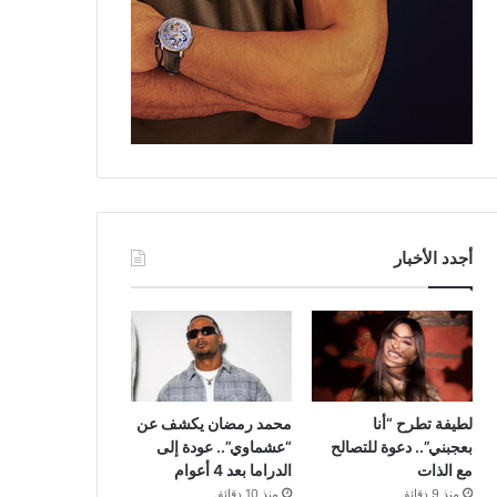
أجدد الأخبار
لطيفة تطرح “أنا
محمد رمضان يكشف عن
بعجبني”.. دعوة للتصالح
“عشماوي”.. عودة إلى
مع الذات
الدراما بعد 4 أعوام
منذ 9 دقائق
منذ 10 دقائق