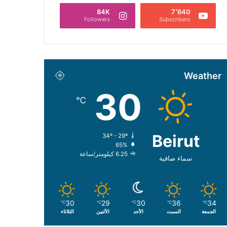
84K
7٬640
Followers
Subscribers
Weather
30
℃
Beirut
34º - 29º
65%
6.25 كيلومتر/ساعة
سماء صافية
30
29
30
36
34
℃
℃
℃
℃
℃
الجمعة
السبت
الأحد
الأثنين
الثلاثاء