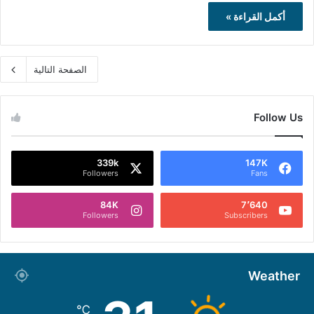
أكمل القراءة »
الصفحة التالية
Follow Us
339k
147K
Followers
Fans
84K
7٬640
Followers
Subscribers
Weather
℃