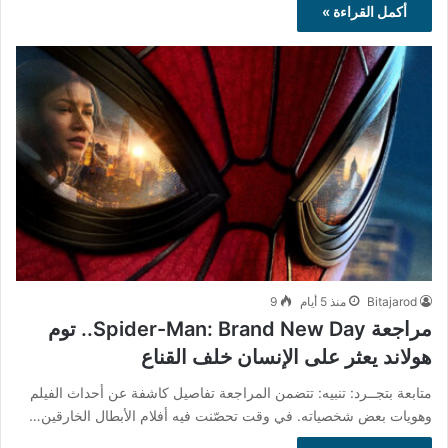
أكمل القراءة »
Bitajarod
منذ 5 أيام
9
مراجعة Spider-Man: Brand New Day.. توم
هولاند يعثر على الإنسان خلف القناع
متابعة بتجــرد: تنبيه: تتضمن المراجعة تفاصيل كاشفة عن أحداث الفيلم
وهويات بعض شخصياته. في وقت تحصّنت فيه أفلام الأبطال الخارقين…