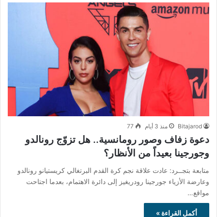
Bitajarod
منذ 3 أيام
77
دعوة زفاف وصور رومانسية.. هل تزوّج رونالدو
وجورجينا بعيداً من الأنظار؟
متابعة بتجــرد: عادت علاقة نجم كرة القدم البرتغالي كريستيانو رونالدو
وعارضة الأزياء جورجينا رودريغيز إلى دائرة الاهتمام، بعدما اجتاحت
مواقع…
أكمل القراءة »