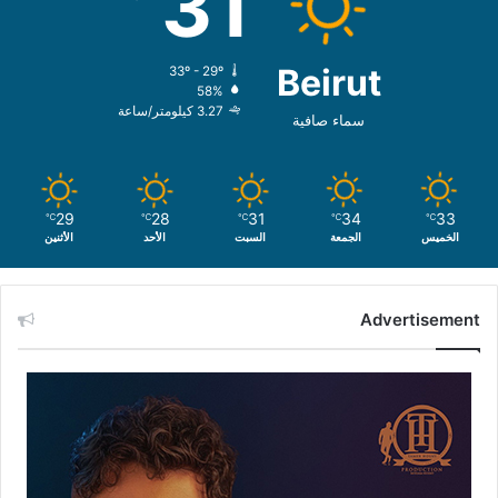
31
Beirut
33º - 29º
58%
3.27 كيلومتر/ساعة
سماء صافية
29
28
31
34
33
℃
℃
℃
℃
℃
الخميس
الجمعة
السبت
الأحد
الأثنين
Advertisement