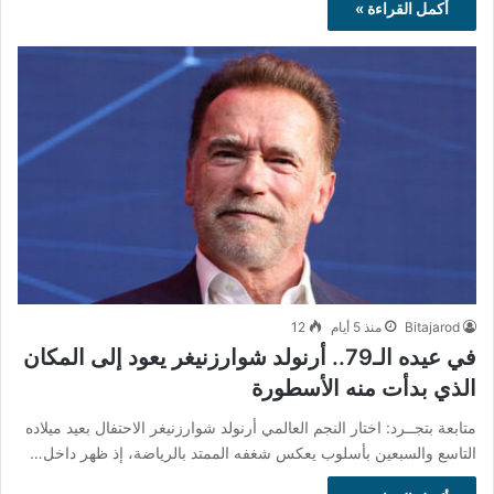
أكمل القراءة »
Bitajarod
منذ 5 أيام
12
في عيده الـ79.. أرنولد شوارزنيغر يعود إلى المكان
الذي بدأت منه الأسطورة
متابعة بتجــرد: اختار النجم العالمي أرنولد شوارزنيغر الاحتفال بعيد ميلاده
التاسع والسبعين بأسلوب يعكس شغفه الممتد بالرياضة، إذ ظهر داخل…