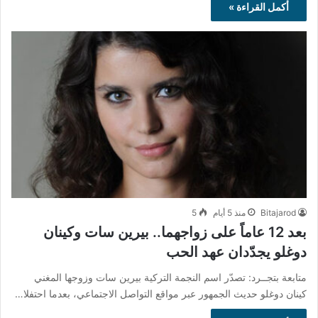
أكمل القراءة »
Bitajarod
منذ 5 أيام
5
بعد 12 عاماً على زواجهما.. بيرين سات وكينان
دوغلو يجدّدان عهد الحب
متابعة بتجــرد: تصدّر اسم النجمة التركية بيرين سات وزوجها المغني
كينان دوغلو حديث الجمهور عبر مواقع التواصل الاجتماعي، بعدما احتفلا…