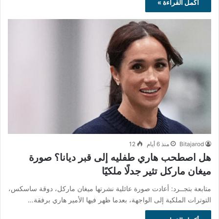
أكمل القراءة »
Bitajarod
منذ 6 أيام
12
هل اصطحب هاري طفليه إلى قبر ديانا؟ صورة
ميغان ماركل تثير جدلًا ملكيًا
متابعة بتجــرد: أعادت صورة عائلية نشرتها ميغان ماركل، دوقة ساسكس،
التوترات الملكية إلى الواجهة، بعدما ظهر فيها الأمير هاري برفقة…