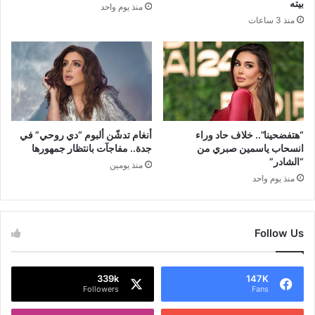
بيته
منذ يوم واحد
منذ 3 ساعات
“هتفضحينا”.. خلاف حاد وراء
أنغام تدشّن ألبوم “دي روحي” في
انسحاب ياسمين صبري من
جدة.. مفاجآت بانتظار جمهورها
“الشادر”
منذ يومين
منذ يوم واحد
Follow Us
339k
147K
Followers
Fans