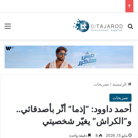
بحث عن
الق
الرئيسية
/
تصريحات
تصريحات
أحمد داوود: “إذما” أثّر بأصدقائي..
و”الكراش” يغيّر شخصيتي
مايو 15, 2026
8
دقيقة واحدة