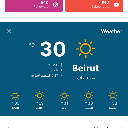
84K
7٬640
Followers
Subscribers
Weather
30
℃
Beirut
33º - 29º
69%
5.27 كيلومتر/ساعة
سماء صافية
30
29
31
36
33
℃
℃
℃
℃
℃
الجمعة
السبت
الأحد
الأثنين
الثلاثاء