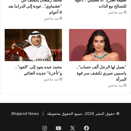
للتصالح مع الذات
“عشماوي”.. عودة إلى الدراما بعد
4 أعوام
منذ ساعتين
منذ ساعتين
“يعمل لها الرجل ألف حساب”..
محمد عبده يعود إلى “العود”..
ياسمين صبري تكشف سر قوة
و”تأخرنا” جديده الغنائي
المرأة
منذ ساعتين
منذ ساعتين
© حقوق النشر 2026، جميع الحقوق محفوظة |
Bitajarod News
فيسبوك
‫X
‫YouTube
انستقرام