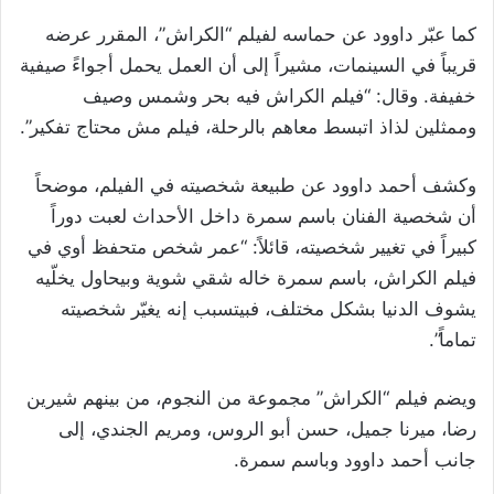
كما عبّر داوود عن حماسه لفيلم “الكراش”، المقرر عرضه
قريباً في السينمات، مشيراً إلى أن العمل يحمل أجواءً صيفية
خفيفة. وقال: “فيلم الكراش فيه بحر وشمس وصيف
وممثلين لذاذ اتبسط معاهم بالرحلة، فيلم مش محتاج تفكير”.
وكشف أحمد داوود عن طبيعة شخصيته في الفيلم، موضحاً
أن شخصية الفنان باسم سمرة داخل الأحداث لعبت دوراً
كبيراً في تغيير شخصيته، قائلاً: “عمر شخص متحفظ أوي في
فيلم الكراش، باسم سمرة خاله شقي شوية وبيحاول يخلّيه
يشوف الدنيا بشكل مختلف، فبيتسبب إنه يغيّر شخصيته
تماماً”.
ويضم فيلم “الكراش” مجموعة من النجوم، من بينهم شيرين
رضا، ميرنا جميل، حسن أبو الروس، ومريم الجندي، إلى
جانب أحمد داوود وباسم سمرة.