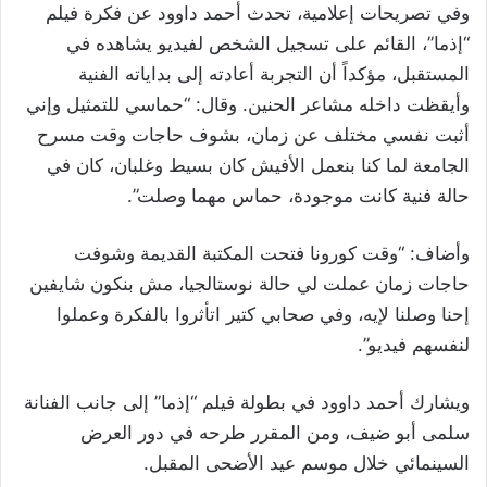
وفي تصريحات إعلامية، تحدث أحمد داوود عن فكرة فيلم
“إذما”، القائم على تسجيل الشخص لفيديو يشاهده في
المستقبل، مؤكداً أن التجربة أعادته إلى بداياته الفنية
وأيقظت داخله مشاعر الحنين. وقال: “حماسي للتمثيل وإني
أثبت نفسي مختلف عن زمان، بشوف حاجات وقت مسرح
الجامعة لما كنا بنعمل الأفيش كان بسيط وغلبان، كان في
حالة فنية كانت موجودة، حماس مهما وصلت”.
وأضاف: “وقت كورونا فتحت المكتبة القديمة وشوفت
حاجات زمان عملت لي حالة نوستالجيا، مش بنكون شايفين
إحنا وصلنا لإيه، وفي صحابي كتير اتأثروا بالفكرة وعملوا
لنفسهم فيديو”.
ويشارك أحمد داوود في بطولة فيلم “إذما” إلى جانب الفنانة
سلمى أبو ضيف، ومن المقرر طرحه في دور العرض
السينمائي خلال موسم عيد الأضحى المقبل.