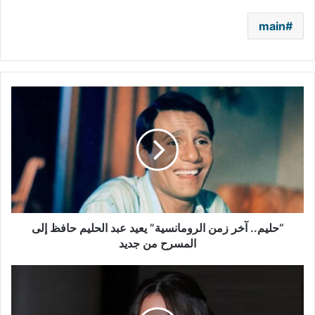
main
“حليم..
آخر
زمن
الرومانسية”
يعيد
عبد
الحليم
حافظ
إلى
المسرح
“حليم.. آخر زمن الرومانسية” يعيد عبد الحليم حافظ إلى
من
المسرح من جديد
جديد
إحالة
شقيق
رنا