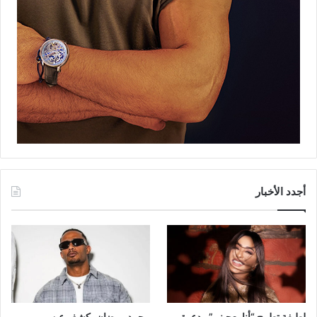
أجدد الأخبار
لطيفة تطرح “أنا بعجبني”.. دعوة
محمد رمضان يكشف عن