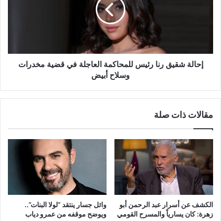
رئيس
للمحاكمة
العاجلة
في
قضية
مخدرات
وسلاح
إحالة شقيق رنا رئيس للمحاكمة العاجلة في قضية مخدرات
أبيض
وسلاح أبيض
مقالات ذات صلة
الكشف عن أسرار عبد الرحمن أبو
وائل جسار ينتقد “لولا البنات”..
زهرة: كان يسارياً والمسرح القومي
ويوضح موقفه من عمرو دياب