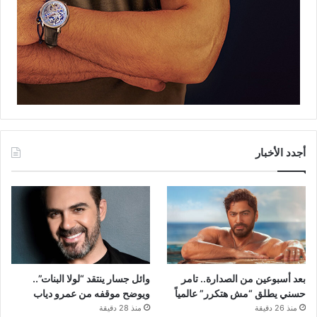
أجدد الأخبار
بعد أسبوعين من الصدارة.. تامر
وائل جسار ينتقد “لولا البنات”..
حسني يطلق “مش هتكرر” عالمياً
ويوضح موقفه من عمرو دياب
منذ 26 دقيقة
منذ 28 دقيقة