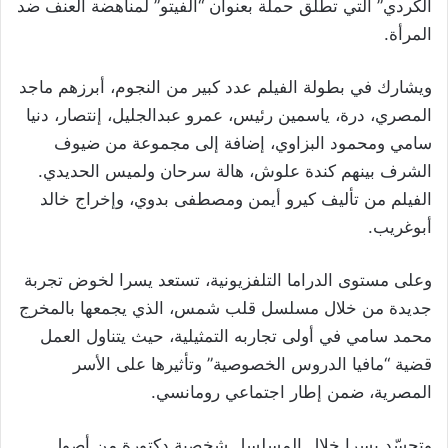
الكردي” التي تطلق حملة بعنوان “الفيتو” لمناهضة العنف ضد
المرأة.
ويشارك في بطولة الفيلم عدد كبير من النجوم، أبرزهم ماجد
المصري، درة، ياسمين رئيس، عمرو عبدالجليل، إنتصار، دنيا
سامي ومحمود البزاوي، إضافة إلى مجموعة من ضيوف
الشرف بينهم كندة علوش، هالة سرحان ولميس الحديدي.
الفيلم من تأليف كيرو أيمن ومصطفى بدوي، وإخراج خالد
أبوغريب.
وعلى مستوى الدراما التلفزيونية، تستعد يسرا لخوض تجربة
جديدة من خلال مسلسل قلب شمس، الذي يجمعها بالمخرج
محمد سامي في أولى تجاربه التمثيلية، حيث يتناول العمل
قضية “مافيا الدروس الخصوصية” وتأثيرها على الأسر
المصرية، ضمن إطار اجتماعي رومانسي.
وتجسّد يسرا خلال المسلسل شخصية دكتورة من أصول