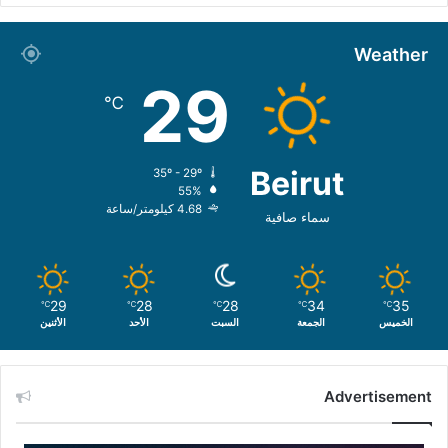
Weather
29
℃
Beirut
35º - 29º
55%
4.68 كيلومتر/ساعة
سماء صافية
29
28
28
34
35
℃
℃
℃
℃
℃
الخميس
الجمعة
السبت
الأحد
الأثنين
Advertisement