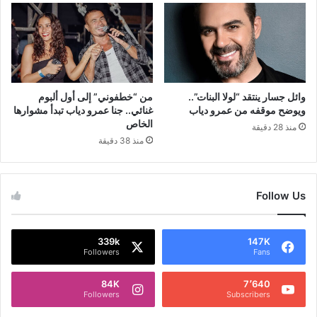
وائل جسار ينتقد “لولا البنات”..
من “خطفوني” إلى أول ألبوم
ويوضح موقفه من عمرو دياب
غنائي.. جنا عمرو دياب تبدأ مشوارها
الخاص
منذ 28 دقيقة
منذ 38 دقيقة
Follow Us
339k
147K
Followers
Fans
84K
7٬640
Followers
Subscribers