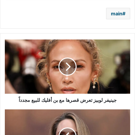
main
جينيفر
لوبيز
تعرض
قصرها
مع
بن
أفليك
للبيع
مجدداً
جينيفر لوبيز تعرض قصرها مع بن أفليك للبيع مجدداً
أنجلينا
جولي
تعرض
منزلها