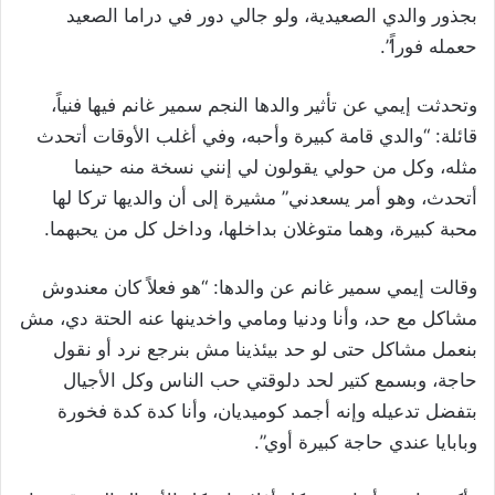
بجذور والدي الصعيدية، ولو جالي دور في دراما الصعيد
حعمله فوراً”.
وتحدثت إيمي عن تأثير والدها النجم سمير غانم فيها فنياً،
قائلة: “والدي قامة كبيرة وأحبه، وفي أغلب الأوقات أتحدث
مثله، وكل من حولي يقولون لي إنني نسخة منه حينما
أتحدث، وهو أمر يسعدني” مشيرة إلى أن والديها تركا لها
محبة كبيرة، وهما متوغلان بداخلها، وداخل كل من يحبهما.
وقالت إيمي سمير غانم عن والدها: “هو فعلاً كان معندوش
مشاكل مع حد، وأنا ودنيا ومامي واخدينها عنه الحتة دي، مش
بنعمل مشاكل حتى لو حد بيئذينا مش بنرجع نرد أو نقول
حاجة، وبسمع كتير لحد دلوقتي حب الناس وكل الأجيال
بتفضل تدعيله وإنه أجمد كوميديان، وأنا كدة كدة فخورة
وبابايا عندي حاجة كبيرة أوي”.