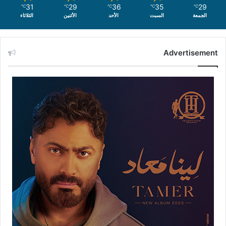
31
29
36
35
29
℃
℃
℃
℃
℃
الجمعة
السبت
الأحد
الأثنين
الثلاثاء
Advertisement