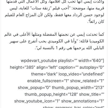
وأكدت إيمي أنها تحب كل أفلامها، وكل الأعمال التي قدمتها
قريبة منها، موضحة: “أحب فيلم “زنقة ستات” للغاية، ليس
لوجود حسن الرداد معها فقط، ولكن لأن المزاج العام للفيلم
كان رائعاً”.
كما تحدثت إيمي عن نجمتها المفضلة ومثلها الأعلى في عالم
الكوميديا قائلة: “وأنا في الكوميدي بحب أتفرج على سهير
البابلي الله يرحمها هي رقم 1 بالنسبة لي”.
[wpdevart_youtube playlist=”” width=”640″
height=”385″ align=”left” caption=”” autoplay=”0″
theme=”dark” loop_video=”undefined”
enable_fullscreen=”1″ show_related=”1″
show_popup=”0″ thumb_popup_width=”213″
thumb_popup_height=”128″ show_title=””
show_youtube_icon=”1″ show_annotations=”1″
show_progress_bar_color=”red”