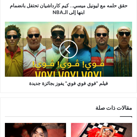
ابنها
حقق حلمه مع ليونيل ميسي.. كيم كارداشيان تحتفل بانضمام
إلى
ابنها إلى الـNBA
الـNBA
فيلم
"فوي
فوي
فوي"
يفوز
بجائزة
جديدة
فيلم "فوي فوي فوي" يفوز بجائزة جديدة
مقالات ذات صلة