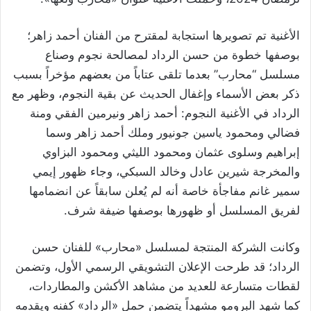
الأغنية تم تصويرها استجابة لمقترح من الفنان أحمد زاهر؛
بوصفها خطوة من حسن الرداد لمصالحة نجوم وصناع
مسلسل “محارب” بعدما تلقى عتاباً من بعضهم مؤخراً بسبب
ذكر بعض الأسماء وإغفال الحديث عن بقية النجوم، وظهر مع
الرداد في الأغنية النجوم: أحمد زاهر ونيرمين الفقي ومنة
فضالي ومحمود ياسين جونيور وملك أحمد زاهر وسما
إبراهيم وسلوى عثمان ومحمود الليثي ومحمود البزاوي
والمخرجة شيرين عادل وخالد السبكي، وجاء ظهور إيمي
سمير غانم مفاجأة خاصة أنه لم يُعلن سابقاً عن انضمامها
لفريق المسلسل أو ظهورها بوصفها ضيفة شرف.
وكانت الشركة المنتجة لمسلسل «محارب» للفنان حسن
الرداد؛ قد طرحت الإعلان التشويقي الرسمي الأول، وتضمن
لقطات متسارعة للعديد من مشاهد الأكشن والمطاردات،
كما شهد البرومو مشهداً يتضمن حمل «الرداد» كفنه ويقدمه