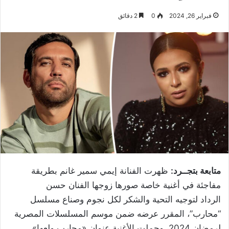
فبراير 26, 2024
0
2 دقائق
متابعة بتجــرد:
ظهرت الفنانة إيمي سمير غانم بطريقة
مفاجئة في أغنية خاصة صورها زوجها الفنان حسن
الرداد لتوجيه التحية والشكر لكل نجوم وصناع مسلسل
“محارب”، المقرر عرضه ضمن موسم المسلسلات المصرية
لرمضان 2024، وحملت الأغنية عنوان «محارب ولعها».