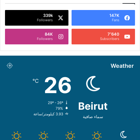
339k
147K
Followers
Fans
84K
7٬640
Followers
Subscribers
Weather
26
℃
Beirut
29º - 26º
79%
3.93 كيلومتر/ساعة
سماء صافية