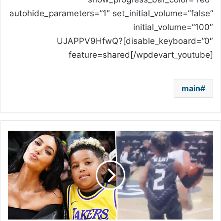
autohide_parameters=”1″ set_initial_volume=”false”
initial_volume=”100″
disable_keyboard=”0″]UJAPPV9HfwQ?
feature=shared[/wpdevart_youtube]
main
حقق
حلمه
مع
ليونيل
ميسي..
كيم
كارداشيان
تحتفل
بانضمام