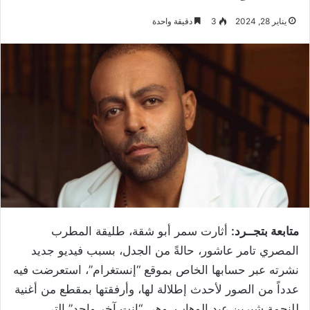
يناير 28, 2024
3
دقيقة واحدة
متابعة بتجــرد:
أثارت سمر أبو شقة، طليقة المطرب
المصري تامر عاشور، حالةً من الجدل، بسبب فيديو جديد
نشرته عبر حسابها الخاص بموقع “إنستغرام”، استعرضت فيه
عدداً من الصور لأحدث إطلالة لها، وأرفقتها بمقطع من أغنية
للنجمة شيرين عبد الوهاب، وهي “إنت آخر واحد” التي