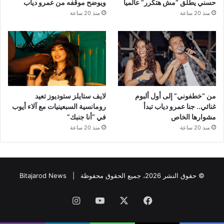
حسني يطلق “مش هتكرر” عالمياً
ويوضح موقفه من عمرو دياب
منذ 20 ساعة
منذ 20 ساعة
من “خطفوني” إلى أول ألبوم
لايف ستايلز ستوديوز تعيد
غنائي.. جنا عمرو دياب تبدأ
رومانسية السبعينيات مع آلاء أيوب
مشوارها الخاص
في “أنا جنبك”
منذ 20 ساعة
منذ 20 ساعة
© حقوق النشر 2026، جميع الحقوق محفوظة |
Bitajarod News
فيسبوك
‫X
‫YouTube
انستقرام