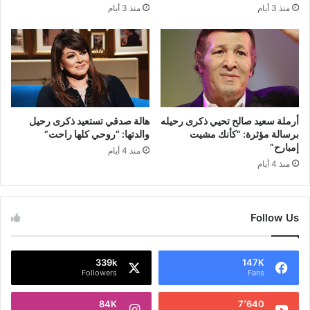
منذ 3 أيام
منذ 3 أيام
أرملة سعيد صالح تحيي ذكرى رحيله
هالة صدقي تستعيد ذكرى رحيل
برسالة مؤثرة: “كأنك مشيت
والدتها: “روحي كلها راحت”
إمبارح”
منذ 4 أيام
منذ 4 أيام
Follow Us
339k
147K
Followers
Fans
84K
7٬640