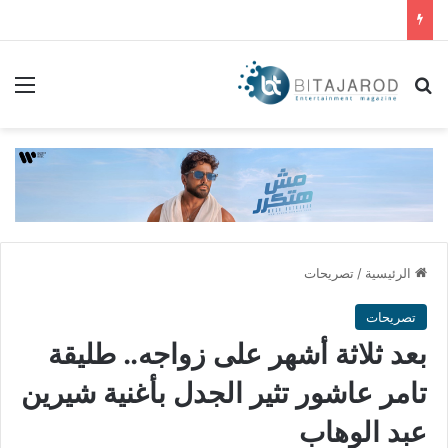
بحث عن
الق
الرئيسية
/
تصريحات
تصريحات
بعد ثلاثة أشهر على زواجه.. طليقة
تامر عاشور تثير الجدل بأغنية شيرين
عبد الوهاب