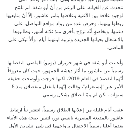
تتحدث عن الخيانة. على الرغم من أنّ أبو شقة، لم تلمّح
لوجود علاقة بين الأغنية وعلاقتها بتامر عاشور، إلاّ أنّ متابعيها
ربطوا بينهما، وحرص عدد من رواد مواقع التواصل، على
دعمها، وبخاصةٍ أنّه تزوّج بأخرى منذ ثلاثة أشهر، وطالبوها
بالانشغال بحياتها الجديدة وتربية ابنتهما أيام، وألاّ تبكي على
الماضي.
وأعلنت أبو شقة في شهر حزيران (يونيو) الماضي، انفصالها
رسمياً عن عاشور، ما أثار دهشة الجمهور، حيث كان معروفاً
أنّهما انفصلا في العام 2019، لكنها خرجت وأوضحت حقيقة
الأمر عبر “إنستغرام”، وقالت إنّهما بالفعل منفصلان منذ 5
سنوات، لكن لم يتمّ الطلاق بشكل رسمي.
عقب أيام قليلة من إعلانها الطلاق رسمياً، انتشر نبأ ارتباط
عاشور بالمذيعة المصرية نانسي نور، لتتبين صحة هذه الأنباء
بعدما أعلنا رسمياً الاحتفال بزواجهما في شهر تشرين الأول