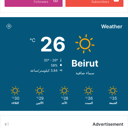
Followers
Subscribers
Weather
26
℃
Beirut
35º - 26º
58%
3.84 كيلومتر/ساعة
سماء صافية
30
29
28
36
35
℃
℃
℃
℃
℃
الجمعة
السبت
الأحد
الأثنين
الثلاثاء
Advertisement