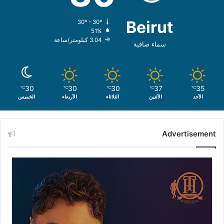
Beirut
30º - 30º
51%
3.04 كيلومتر/ساعة
سماء صافية
30
30
30
37
35
℃
℃
℃
℃
℃
الأحد
الأثنين
الثلاثاء
الأربعاء
الخميس
Advertisement