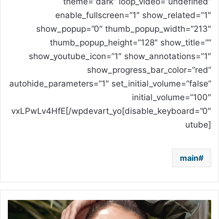
theme=”dark” loop_video=”undefined”
enable_fullscreen=”1″ show_related=”1″
show_popup=”0″ thumb_popup_width=”213″
thumb_popup_height=”128″ show_title=””
show_youtube_icon=”1″ show_annotations=”1″
show_progress_bar_color=”red”
autohide_parameters=”1″ set_initial_volume=”false”
initial_volume=”100″
disable_keyboard=”0″]vxLPwLv4HfE[/wpdevart_yo
utube]
main
بلقيس
تتحدى