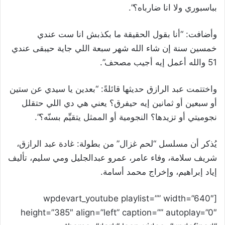
بباسبوري ولا انا ضارباه؟”.
وأضافت: “أنا بقول الحقيقة ما بكذبش انا ست عندي
خمسين سنة إن شاء الله شهر سبعة اللي جاية حيبقى عندي
51 والله أعمل إيه أجيب مصحف”.
واختتمت عبد الرازق حديثها قائلةً: “بعدين يا سيدي عن ستين
أو سبعين أو ثمانين إيه حيفرق؟ يعني هي دي اللي حتقلل
نجوميتي أو تزيدها؟ النجومية أو الممثل يتقيِّم بسنّه؟”.
يُذكر أن مسلسل “لحم غزال” من بطولة: غادة عبد الرازق،
شريف سلامة، وفاء عامر، عمرو عبدالجليل ومي سليم، تأليف
إياد إبراهيم، وإخراج محمد أسامة.
[wpdevart_youtube playlist=”” width=”640″
height=”385″ align=”left” caption=”” autoplay=”0″