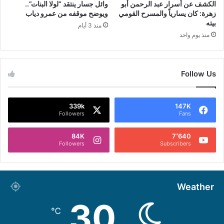
الكشف عن أسرار عبد الرحمن أبو
وائل جسار ينتقد “لولا البنات”..
زهرة: كان يسارياً والمسرح القومي
ويوضح موقفه من عمرو دياب
بيته
منذ 3 أيام
منذ يوم واحد
Follow Us
339k
147K
Followers
Fans
84K
7٬640
Followers
Subscribers
Weather
30
℃