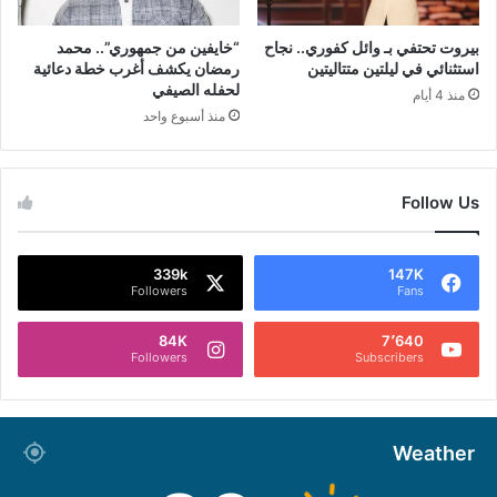
بيروت تحتفي بـ وائل كفوري.. نجاح
“خايفين من جمهوري”.. محمد
استثنائي في ليلتين متتاليتين
رمضان يكشف أغرب خطة دعائية
لحفله الصيفي
منذ 4 أيام
منذ أسبوع واحد
Follow Us
339k
147K
Followers
Fans
84K
7٬640
Followers
Subscribers
Weather