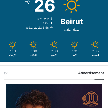
26
℃
Beirut
35º - 26º
72%
5.56 كيلومتر/ساعة
سماء صافية
31
30
30
35
35
℃
℃
℃
℃
℃
السبت
الأحد
الأثنين
الثلاثاء
الأربعاء
Advertisement