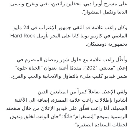
على مسرح أوبرا دبي، بحفلين رائعين، نغني ونفرح وننسى
الدنيا ونكمل المشوار”.
وكان راغب علامة قد التقى جمهور الإغتراب في 24 مايو
الماضي في كازينو بونتا كانا على البحر بأوتيل Hard Rock
بجمهورية دومينيكان.
وأطّل راغب علامة مع حلول شهر رمضان المنصرم في
إعلان “مدينتي 2021”، مقدمًا أغنية بعنوان “الحياة حلوة”
ضمن فيديو كليب مليء بالتفاؤل والايجابية والحب والفرح.
ولقي الإعلان تفاعلاً كبيراً من المتابعين الذين
أشادوا بإطلالات راغب علامة المميزة، إضافة الى الأغنية
الجميلة. أمّا راغب فعلّق على فيديو الإعلان من خلال صفحته
الرسمية بموقع “إنستغرام” قائلًا: “حان الوقت لخلق وتذوق
لحظات السعادة الصغيرة”