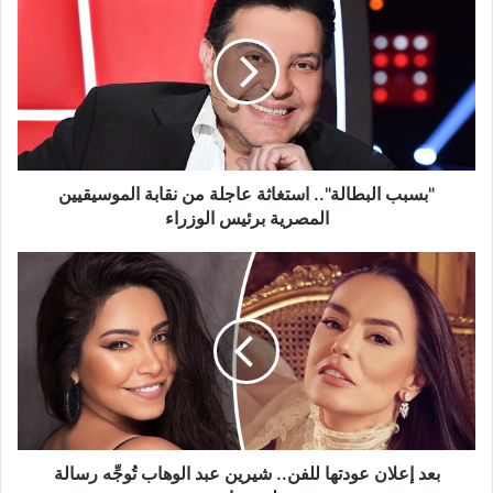
البطالة"..
استغاثة
عاجلة
من
نقابة
الموسيقيين
المصرية
برئيس
الوزراء
"بسبب البطالة".. استغاثة عاجلة من نقابة الموسيقيين
المصرية برئيس الوزراء
بعد
إعلان
عودتها
للفن..
شيرين
عبد
الوهاب
تُوجِّه
رسالة
لشريهان
بعد إعلان عودتها للفن.. شيرين عبد الوهاب تُوجِّه رسالة