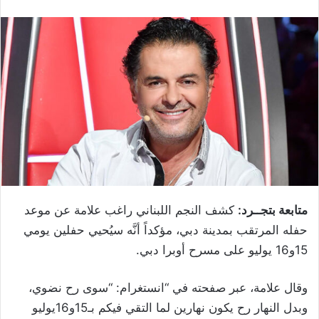
متابعة بتجــرد:
كشف النجم اللبناني راغب علامة عن موعد
حفله المرتقب بمدينة دبي، مؤكداً أنَّه سيُحيي حفلين يومي
15و16 يوليو على مسرح أوبرا دبي.
وقال علامة، عبر صفحته في “انستغرام: “سوى رح نضوي،
وبدل النهار رح يكون نهارين لما التقي فيكم بـ15و16يوليو