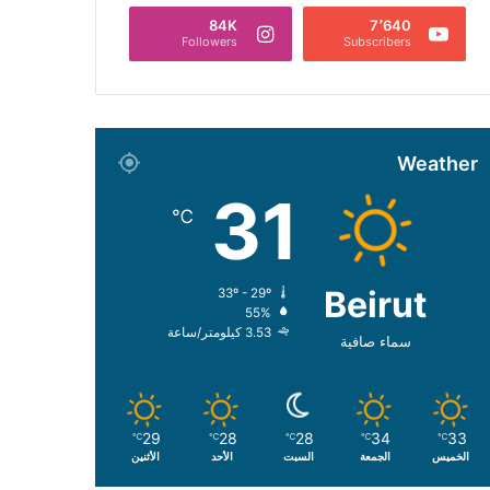
84K
7٬640
Followers
Subscribers
Weather
31
℃
Beirut
33º - 29º
55%
3.53 كيلومتر/ساعة
سماء صافية
29
28
28
34
33
℃
℃
℃
℃
℃
الخميس
الجمعة
السبت
الأحد
الأثنين