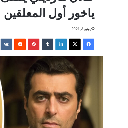
ياخور أول المعلقين
يونيو 3, 2021
فيسبوك
‫X
لينكدإن
بينتيريست