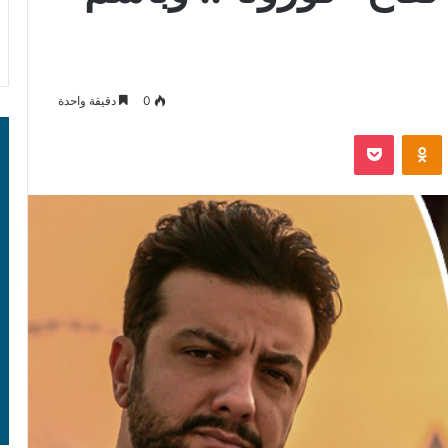
0
دقيقة واحدة
‫Pocket
Odnoklassniki