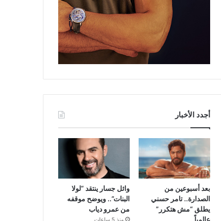
أجدد الأخبار
بعد أسبوعين من
وائل جسار ينتقد “لولا
الصدارة.. تامر حسني
البنات”.. ويوضح موقفه
يطلق “مش هتكرر”
من عمرو دياب
عالمياً
منذ 5 ساعات