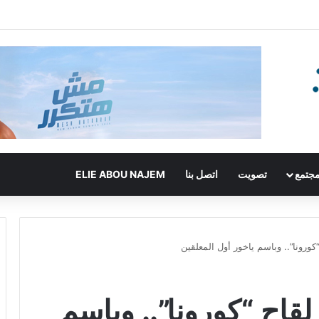
جتمع
تصويت
اتصل بنا
ELIE ABOU NAJEM
كورونا”.. وباسم ياخور أول المعلقين
قاح “كورونا”.. وباسم