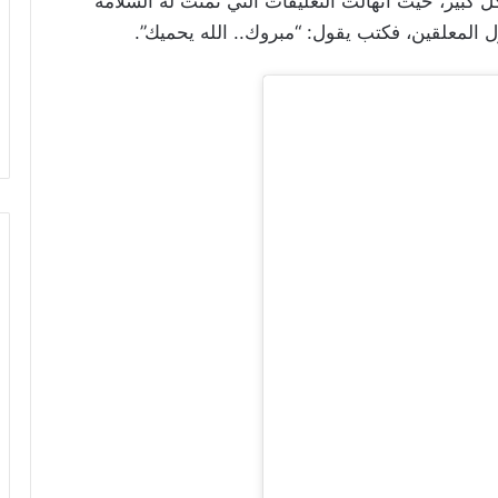
 كبير، حيث انهالت التعليقات التي تمنت له السلامة
ول المعلقين، فكتب يقول: “مبروك.. الله يحميك”.