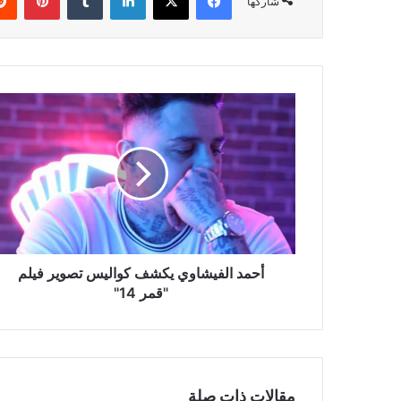
شاركها
أحمد
الفيشاوي
يكشف
كواليس
تصوير
فيلم
"قمر
14"
أحمد الفيشاوي يكشف كواليس تصوير فيلم
"قمر 14"
مقالات ذات صلة