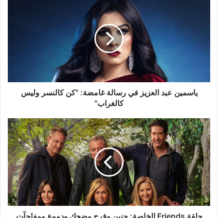
عبد
العزيز
في
رسالة
غامضة:
"كن
كالنسر
وليس
كالغراب"
ياسمين عبد العزيز في رسالة غامضة: "كن كالنسر وليس
كالغراب"
حلقة
Friends
الخاصة:
حنين
وفرح
وضحك
ودموع
ومفاجآت
حلقة Friends الخاصة: حنين وفرح وضحك ودموع ومفاجآت