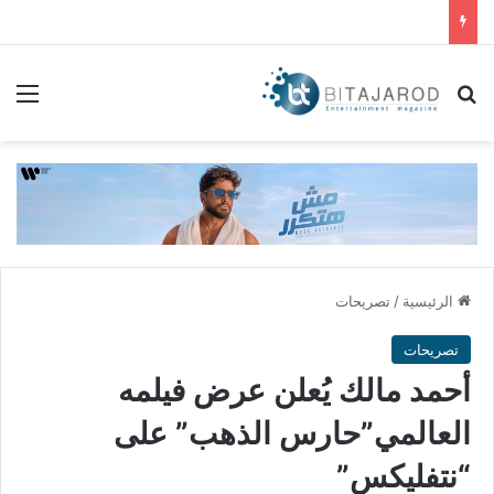
بحث عن
الق
الرئيسية
/
تصريحات
تصريحات
أحمد مالك يُعلن عرض فيلمه
العالمي”حارس الذهب” على
“نتفليكس”