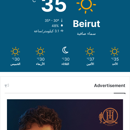
35
℃
Beirut
35º - 30º
48%
3.1 كيلومتر/ساعة
سماء صافية
30
30
30
37
35
℃
℃
℃
℃
℃
الأحد
الأثنين
الثلاثاء
الأربعاء
الخميس
Advertisement