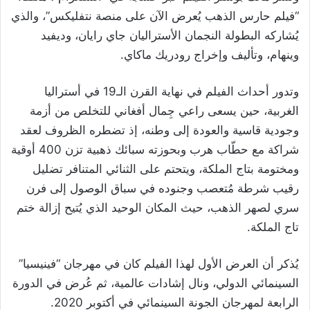
“فيلم حارس الذهب يُعرض الآن على منصة نتفليكس”، والذي
يُشاركه البطولة النجمان الأستراليان جاي رايان، وديفيد
وينهام، وتأليف وإخراج رودريك ماكاي.
وتدور أحداث الفيلم في نهاية القرن الـ19 في أستراليا
الغربية، حين يسعى راعي جِمال أفغاني للتخلص من أزمة
وجودية قاسية والعودة إلى وطنه، إذ تضطره الظروف لعقد
شراكة مع حطّاب هرب وبحوزته سبائك ذهبية تزن 400 أوقية
ومختومة بتاج الملكة، ويتحتم على الثنائي المتنافر تضليل
رقيب شرطة مُتعصب وجنوده في سباق الوصول إلى فرن
سري لصهر الذهب، حيث المكان الوحيد الذي يُتيح إزالة ختم
تاج الملكة.
يُذكر أن العرض الأول لهذا الفيلم كان في مهرجان “فينيسيا”
السينمائي الدولي، ونال إشادات عالمية، ثم عُرض في الدورة
الرابعة لمهرجان الجونة السينمائي في أكتوبر 2020.