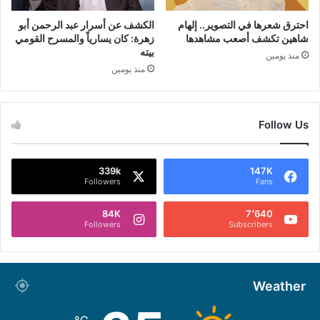
احترق شعرها في التصوير.. إلهام
الكشف عن أسرار عبد الرحمن أبو
شاهين تكشف أصعب مشاهدها
زهرة: كان يسارياً والمسرح القومي
بيته
منذ يومين
منذ يومين
Follow Us
339k
147K
Followers
Fans
84K
7٬640
Followers
Subscribers
Weather