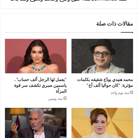
مقالات ذات صلة
محمد هنيدي يودّع شقيقه بكلمات
“يعمل لها الرجل ألف حساب”..
مؤثرة: “كان حواليا ألف أخ”
ياسمين صبري تكشف سر قوة
المرأة
منذ يوم واحد
منذ يومين