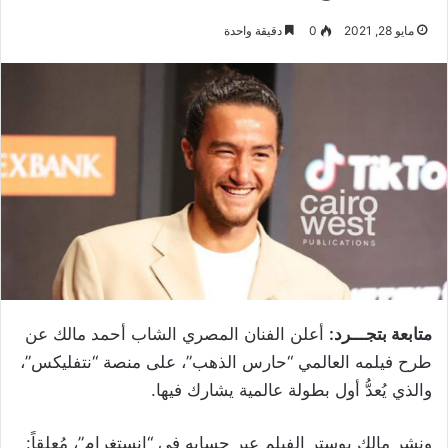
مايو 28, 2021
0
دقيقة واحدة
متابعة بتجـــرد:
أعلن الفنان المصري الشاب أحمد مالك عن
طرح فيلمه العالمي “حارس الذهب”، على منصة “نتفليكس”،
والذي يُعدُّ أول بطولة عالمية يشارك فيها.
ونشر مالك بوستر الفيلم عبر حسابه في “انستغرام”، مُعلقاً: