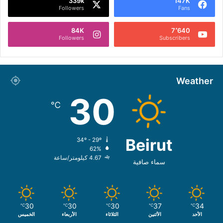
339k
147K
Followers
Fans
84K
7٬640
Followers
Subscribers
Weather
30
℃
Beirut
34º - 29º
62%
4.67 كيلومتر/ساعة
سماء صافية
30
30
30
37
34
℃
℃
℃
℃
℃
الأحد
الأثنين
الثلاثاء
الأربعاء
الخميس