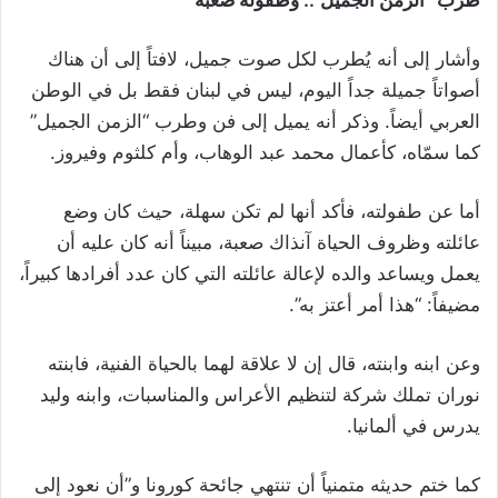
طرب “الزمن الجميل”.. وطفولة صعبة
وأشار إلى أنه يُطرب لكل صوت جميل، لافتاً إلى أن هناك
أصواتاً جميلة جداً اليوم، ليس في لبنان فقط بل في الوطن
العربي أيضاً. وذكر أنه يميل إلى فن وطرب “الزمن الجميل”
كما سمّاه، كأعمال محمد عبد الوهاب، وأم كلثوم وفيروز.
أما عن طفولته، فأكد أنها لم تكن سهلة، حيث كان وضع
عائلته وظروف الحياة آنذاك صعبة، مبيناً أنه كان عليه أن
يعمل ويساعد والده لإعالة عائلته التي كان عدد أفرادها كبيراً،
مضيفاً: “هذا أمر أعتز به”.
وعن ابنه وابنته، قال إن لا علاقة لهما بالحياة الفنية، فابنته
نوران تملك شركة لتنظيم الأعراس والمناسبات، وابنه وليد
يدرس في ألمانيا.
كما ختم حديثه متمنياً أن تنتهي جائحة كورونا و”أن نعود إلى