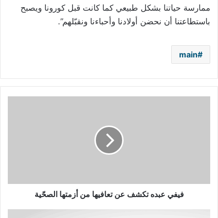
ممارسة حياتنا بشكل طبيعي كما كانت قبل كورونا ويصبح
باستطاعتنا أن نحضن أولادنا وأحباءنا ونقبّلهم”.
main
فيفي
عبده
تكشف
عن
تعافيها
من
أزمتها
الصحّية
فيفي عبده تكشف عن تعافيها من أزمتها الصحّية
فيسبوك