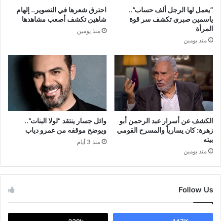
“يعمل لها الرجل ألف حساب”..
احترق شعرها في التصوير.. إلهام
ياسمين صبري تكشف سر قوة
شاهين تكشف أصعب مشاهدها
المرأة
منذ يومين
منذ يومين
الكشف عن أسرار عبد الرحمن أبو
وائل جسار ينتقد “لولا البنات”..
زهرة: كان يسارياً والمسرح القومي
ويوضح موقفه من عمرو دياب
بيته
منذ 3 أيام
منذ يومين
Follow Us