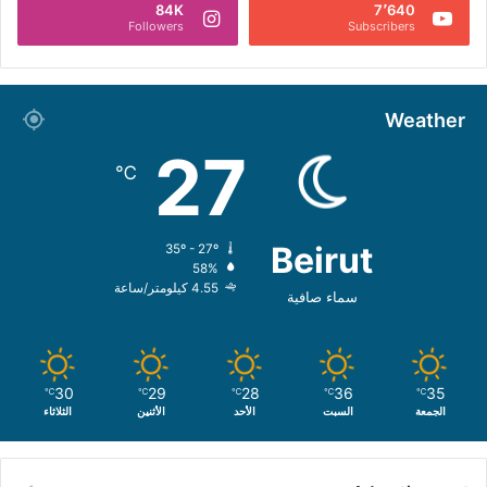
84K
7٬640
Followers
Subscribers
Weather
27
℃
Beirut
35º - 27º
58%
4.55 كيلومتر/ساعة
سماء صافية
30
29
28
36
35
℃
℃
℃
℃
℃
الجمعة
السبت
الأحد
الأثنين
الثلاثاء