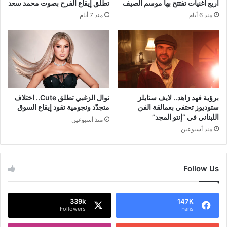
أربع أغنيات تفتتح بها موسم الصيف
تطلق إيقاع الفرح بصوت محمد سعد
منذ 6 أيام
منذ 7 أيام
برؤية فهد زاهد.. لايف ستايلز
نوال الزغبي تطلق Cute.. اختلاف
ستوديوز تحتفي بعمالقة الفن
متجدّد ونجومية تقود إيقاع السوق
اللبناني في “إنتو المجد”
منذ أسبوعين
منذ أسبوعين
Follow Us
339k
147K
Followers
Fans