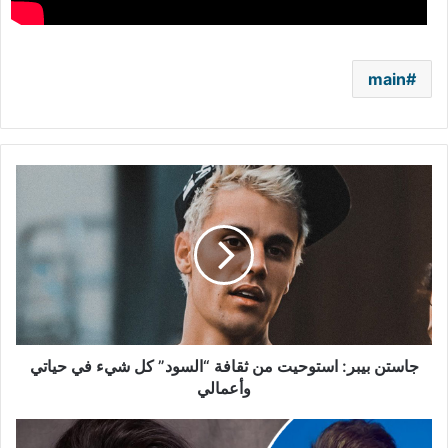
main
جاستن
بيبر:
استوحيت
من
ثقافة
“السود”
كل
شيء
في
حياتي
جاستن بيبر: استوحيت من ثقافة “السود” كل شيء في حياتي
وأعمالي
وأعمالي
شيرين