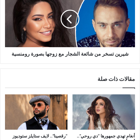
تسخر
من
شائعة
الشجار
مع
زوجها
بصورة
رومنسية
شيرين تسخر من شائعة الشجار مع زوجها بصورة رومنسية
مقالات ذات صلة
أنغام تهدي جمهورها “دي روحي”..
“رقصينا”.. لايف ستايلز ستوديوز