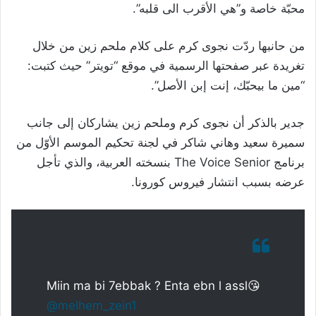
محبّة خاصة و”هي الأقرب الى قلبه”.
من حانبها ردّت نجوى كرم على كلام ملحم زين من خلال
تغريدة عبر صفحتها الرسمية في موقع “تويتر” حيث كتبت:
“مين ما بيحبّك، إنت إبن الأصل”.
جدير بالذكر أن نجوى كرم وملحم زين يشاركان إلى جانب
سميرة سعيد وهاني شاكر في لجنة تحكيم الموسم الأوّل من
برنامج The Voice Senior بنسخته العربية، والذي تأجل
عرضه بسبب انتشار فيروس كورونا.
Miin ma bi 7ebbak ? Enta ebn l assl😘
@melhem_zein1