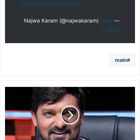
https://t.co/zBKqHiX7Yt
June
— Najwa Karam (@najwakaram)
1, 2020
main
وفاة
الفنان
الهندي
وجيد
خان
بعد
إصابته
بفيروس