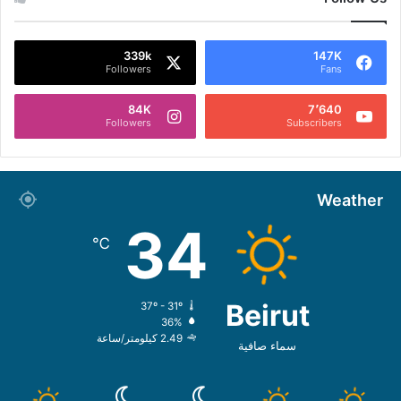
339k
147K
Followers
Fans
84K
7٬640
Followers
Subscribers
Weather
34
℃
Beirut
37º - 31º
36%
2.49 كيلومتر/ساعة
سماء صافية