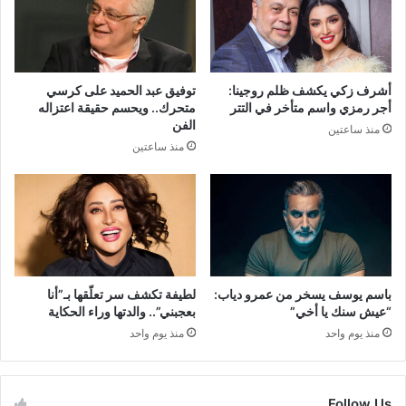
أشرف زكي يكشف ظلم روجينا:
توفيق عبد الحميد على كرسي
أجر رمزي واسم متأخر في التتر
متحرك.. ويحسم حقيقة اعتزاله
الفن
منذ ساعتين
منذ ساعتين
باسم يوسف يسخر من عمرو دياب:
لطيفة تكشف سر تعلّقها بـ”أنا
“عيش سنك يا أخي”
بعجبني”.. والدتها وراء الحكاية
منذ يوم واحد
منذ يوم واحد
Follow Us