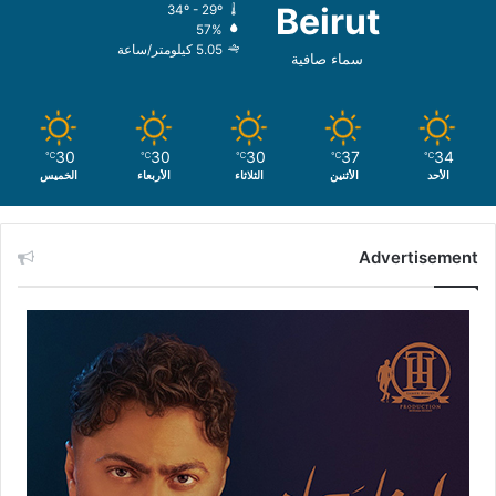
Beirut
34º - 29º
57%
5.05 كيلومتر/ساعة
سماء صافية
30
30
30
37
34
℃
℃
℃
℃
℃
الأحد
الأثنين
الثلاثاء
الأربعاء
الخميس
Advertisement