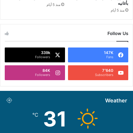
بأغانيه
منذ 5 أيام
منذ 5 أيام
Follow Us
339k
147K
Followers
Fans
84K
7٬640
Followers
Subscribers
Weather
31
℃