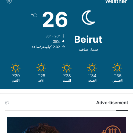
Weather
26
℃
Beirut
35º - 26º
35%
2.02 كيلومتر/ساعة
سماء صافية
29
28
28
34
35
℃
℃
℃
℃
℃
الخميس
الجمعة
السبت
الأحد
الأثنين
Advertisement