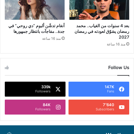
بعد 4 سنوات من الغياب.. محمد
أنغام تدشّن ألبوم “دي روحي” في
رمضان يشوّق لعودته في رمضان
جدة.. مفاجآت بانتظار جمهورها
2027
منذ 16 ساعة
منذ 16 ساعة
Follow Us
339k
147K
Followers
Fans
84K
7٬640
Followers
Subscribers