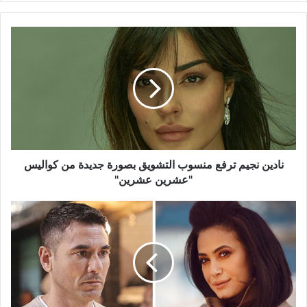
نادين
نجيم
ترفع
منسوب
التشويق
بصورة
جديدة
من
كواليس
"عشرين
نادين نجيم ترفع منسوب التشويق بصورة جديدة من كواليس
عشرين"
"عشرين عشرين"
أحمد
عز
وهند
صبري
معًا
في
موسم