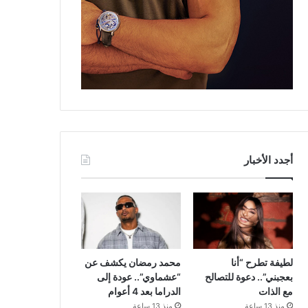
أجدد الأخبار
لطيفة تطرح “أنا
محمد رمضان يكشف عن
بعجبني”.. دعوة للتصالح
“عشماوي”.. عودة إلى
مع الذات
الدراما بعد 4 أعوام
منذ 13 ساعة
منذ 13 ساعة