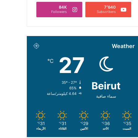
84K
7٬640
Followers
Subscribers
Weather
27
℃
Beirut
35º - 27º
65%
4.64 كيلومتر/ساعة
سماء صافية
31
31
29
36
35
℃
℃
℃
℃
℃
السبت
الأحد
الأثنين
الثلاثاء
الأربعاء