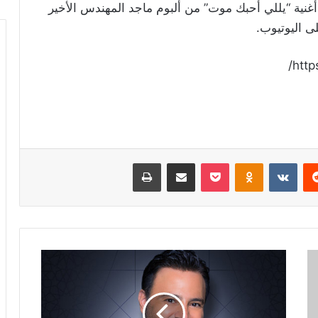
غنية “يللي أحبك موت” من ألبوم ماجد المهندس الأخير
ى اليوتيوب.
htt
ريست
Odnoklassniki
‫Pocket
مشاركة عبر البريد
طباعة
عاصي
الحلاني
يطرح
دعاء
"يا