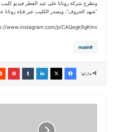
وتطرح شركة روتانا على عيد الفطر فيديو كليب أ
“شهد الحروف“، ويصدر الكليب عبر قناة روتانا عل
ps://www.instagram.com/p/CAQegk9gKmv/
main
فيسبوك
‫X
لينكدإن
بينتي
شاركها
بعد
الإحتفال
بعيد
ميلادها..
نانسي