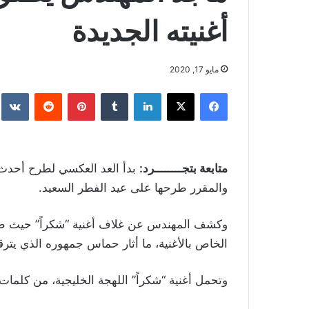
أغنيته الجديدة
مايو 17, 2020
فيسبوك
‫X
لينكدإن
بينتيريست
متابعة بتجــــــــرد:
بدأ العد العكسي لطرح أحدث 
والمقرر طرحها على عيد الفطر السعيد.
وكشف المهندس عن غلاف أغنية “شكراً” حيث طر
الخاص بالأغنية، ما أثار حماس جمهوره الذي يتر
وتحمل أغن
ية “شكراً” اللهجة الخليجية، من كلما