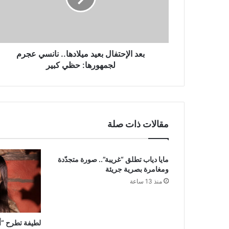
عجرم
لجمهورها:
حظي
كبير
بعد الإحتفال بعيد ميلادها.. نانسي عجرم
لجمهورها: حظي كبير
مقالات ذات صلة
مايا دياب تطلق “غريبة”.. صورة متجدّدة
ومغامرة بصرية جريئة
منذ 13 ساعة
لطيفة تطرح “أن