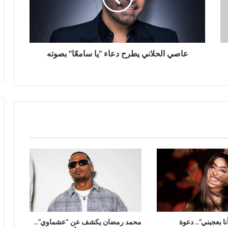
سامعًا"
بصوته
عاصي الحلاني يطرح دعاء "يا سامعًا" بصوته
ا بعجبني”.. دعوة
محمد رمضان يكشف عن “عشماوي”..