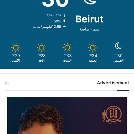
Beirut
30º - 29º
59%
2.65 كيلومتر/ساعة
سماء صافية
29
28
33
34
30
℃
℃
℃
℃
℃
الخميس
الجمعة
السبت
الأحد
الأثنين
Advertisement