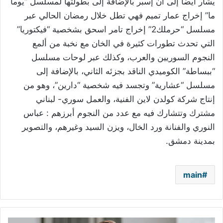
يشار أيضاً إلى أن إسبر بالإضافة إلى بطولتها لمسلسل “يوماً
ما” إخراج عمار تميم فهي تطل خلال رمضان الحالي عبر
مسلسل “حرملك2” إخراج تامر اسحق بشخصية “فيكتوريا”
التي تحدث تطورات كثيرة في الخان مع نخبة من ألمع
النجوم السوريين والعرب، وكذلك عبر لوحات مسلسل
“ببساطة” الكوميدي الناقد بجزئه الثاني، بالإضافة إلى
مسلسل “عشارية” وتجسد فيه شخصية “دارين”، وهو من
إنتاج شركة كولدن لاين الفنية، والعمل سوري- لبناني
مشترك وتتشارك فيه مع عدد من النجوم أبرزهم : عباس
النوري والفنانة ورد الخال، ويزن السيد وغيرهم، والتصوير
بمدينة دمشق.
main
باسل