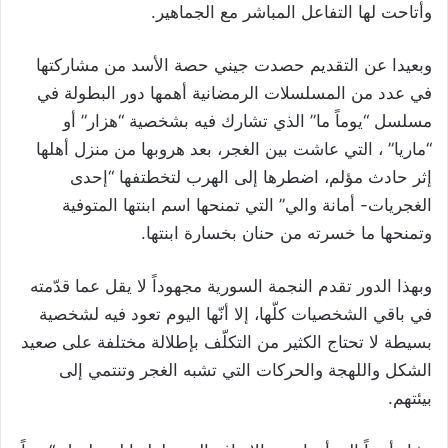
وأتاحت لها التفاعل المباشر مع الجماهير.
وبعيدا عن التقديم حصدت جيني حصة الأسد من مشاركتها
في عدد من المسلسلات الرمضانية أهمها دور البطولة في
مسلسل “يوماً ما” الذي تشارك فيه بشخصية “هزار” أو
“ماريا” ، التي عاشت بين الغجر، بعد هروبها من منزل أهلها
إثر حادث مؤلم، اضطرها إلى الهرب لتخطتفها “إحدى
الغجريات- أمانة والي” التي تمنحها اسم ابنتها المتوفية
وتمنحها ما خسرته من حنان بخسارة ابنتها.
وبهذا الدور تقدم النجمة السورية مجهوداً لا يقل عما قدّمته
في باقي الشخصيات كلّها، إلا أنّها اليوم تعود فيه لشخصية
بسيطة لا تحتاج الكثير من التكلّف بإطلالة مختلفة على صعيد
الشكل واللهجة والحركات التي تشبه الغجر وتنتمي إلى
بيئتهم.