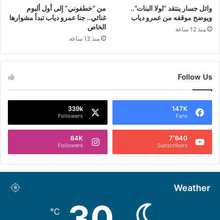
وائل جسار ينتقد “لولا البنات”..
من “خطفوني” إلى أول ألبوم
ويوضح موقفه من عمرو دياب
غنائي.. جنا عمرو دياب تبدأ مشوارها
الخاص
منذ 12 ساعة
منذ 12 ساعة
Follow Us
339k
147K
Followers
Fans
84K
7٬640
Followers
Subscribers
Weather
30
℃