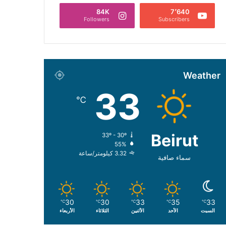
84K
7٬640
Followers
Subscribers
Weather
33
℃
Beirut
33º - 30º
55%
3.32 كيلومتر/ساعة
سماء صافية
30
30
33
35
33
℃
℃
℃
℃
℃
السبت
الأحد
الأثنين
الثلاثاء
الأربعاء