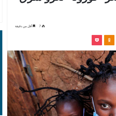
7
أقل من دقيقة
‫Pocket
Odnoklassniki