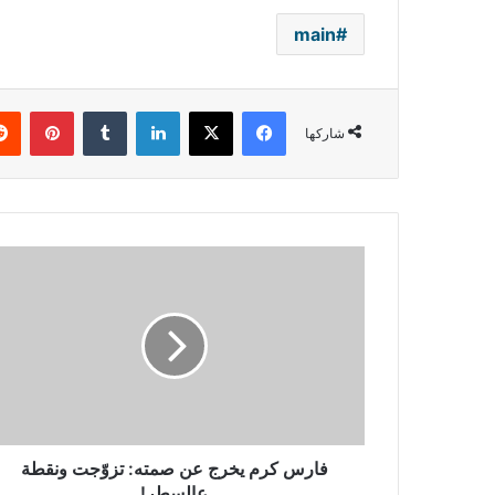
main
فيسبوك
‫X
لينكدإن
بينتي
شاركها
فارس
كرم
يخرج
عن
صمته:
تزوّجت
ونقطة
عالسطر!
فارس كرم يخرج عن صمته: تزوّجت ونقطة
عالسطر!