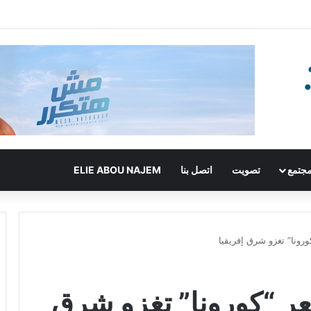
جتمع
تصويت
اتصل بنا
ELIE ABOU NAJEM
رونا” تغزو شرق إفريقيا
ر “كورونا” تغزو شرق