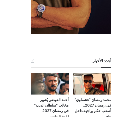
أجدد الأخبار
محمد رمضان “عشماوي”
أحمد العوضي يُشهر
في رمضان 2027..
مخالب “سلطان الديب”
أصعب حكم يواجهه داخل
في رمضان 2027
بيته
منذ 8 ساعات