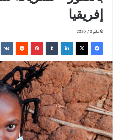
إفريقيا
مايو 13, 2020
فيسبوك
‫X
لينكدإن
بينتيريست