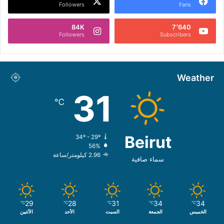
Followers
Fans
84K
7٬640
Followers
Subscribers
Weather
31
℃
Beirut
34º - 29º
56%
2.96 كيلومتر/ساعة
سماء صافية
29
28
31
34
34
℃
℃
℃
℃
℃
الخميس
الجمعة
السبت
الأحد
الأثنين