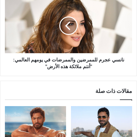
نانسي
عجرم
للممرضين
والممرضات
في
يومهم
العالمي:
"أنتم
ملائكة
هذه
نانسي عجرم للممرضين والممرضات في يومهم العالمي:
الأرض"
"أنتم ملائكة هذه الأرض"
مقالات ذات صلة