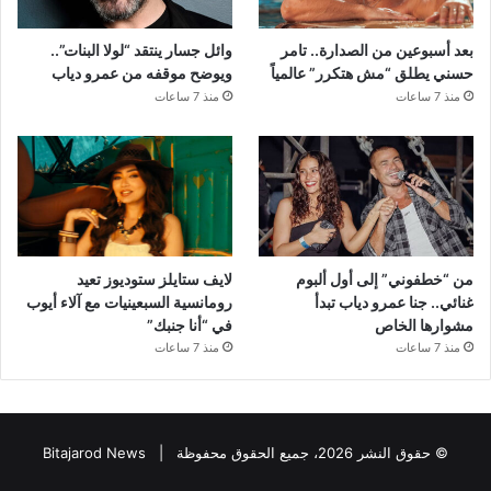
بعد أسبوعين من الصدارة.. تامر
وائل جسار ينتقد “لولا البنات”..
حسني يطلق “مش هتكرر” عالمياً
ويوضح موقفه من عمرو دياب
منذ 7 ساعات
منذ 7 ساعات
من “خطفوني” إلى أول ألبوم
لايف ستايلز ستوديوز تعيد
غنائي.. جنا عمرو دياب تبدأ
رومانسية السبعينيات مع آلاء أيوب
مشوارها الخاص
في “أنا جنبك”
منذ 7 ساعات
منذ 7 ساعات
© حقوق النشر 2026، جميع الحقوق محفوظة |
Bitajarod News