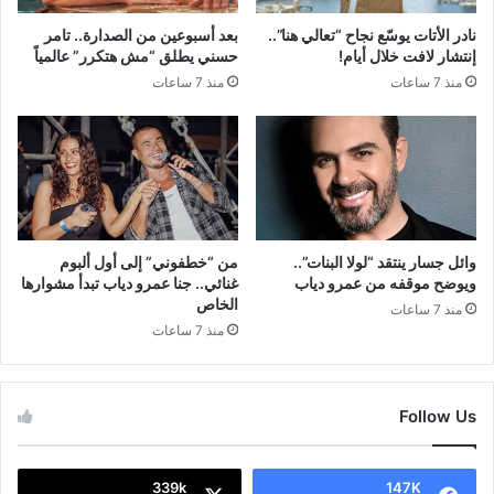
نادر الأتات يوسّع نجاح “تعالي هنا”..
بعد أسبوعين من الصدارة.. تامر
إنتشار لافت خلال أيام!
حسني يطلق “مش هتكرر” عالمياً
منذ 7 ساعات
منذ 7 ساعات
وائل جسار ينتقد “لولا البنات”..
من “خطفوني” إلى أول ألبوم
ويوضح موقفه من عمرو دياب
غنائي.. جنا عمرو دياب تبدأ مشوارها
الخاص
منذ 7 ساعات
منذ 7 ساعات
Follow Us
339k
147K