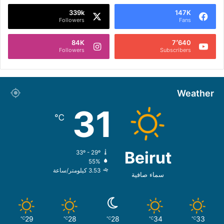
339k
147K
Followers
Fans
84K
7٬640
Followers
Subscribers
Weather
31
℃
Beirut
33º - 29º
55%
3.53 كيلومتر/ساعة
سماء صافية
29
28
28
34
33
℃
℃
℃
℃
℃