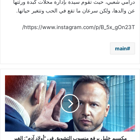
درامي شعبي، حيث تقوم سيدة بإدارة محلات كبدة ورثتها
عن والدها، ولكن سرعان ما تقع في الحب وتتغير حياتها.
https://www.instagram.com/p/B_5x_gOn23T/
main
مكسيم
خليل
يرفع
منسوب
التشويق
في
"أولاد
آدم":
الغير
متوقع
مكسيم خليل يرفع منسوب التشويق في "أولاد آدم": الغير