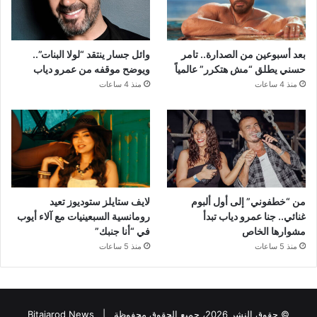
بعد أسبوعين من الصدارة.. تامر
وائل جسار ينتقد “لولا البنات”..
حسني يطلق “مش هتكرر” عالمياً
ويوضح موقفه من عمرو دياب
منذ 4 ساعات
منذ 4 ساعات
من “خطفوني” إلى أول ألبوم
لايف ستايلز ستوديوز تعيد
غنائي.. جنا عمرو دياب تبدأ
رومانسية السبعينيات مع آلاء أيوب
مشوارها الخاص
في “أنا جنبك”
منذ 5 ساعات
منذ 5 ساعات
© حقوق النشر 2026، جميع الحقوق محفوظة |
Bitajarod News