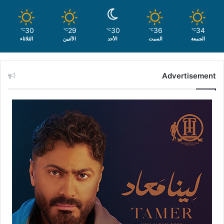
30
29
30
36
34
℃
℃
℃
℃
℃
الجمعة
السبت
الأحد
الأثنين
الثلاثاء
Advertisement