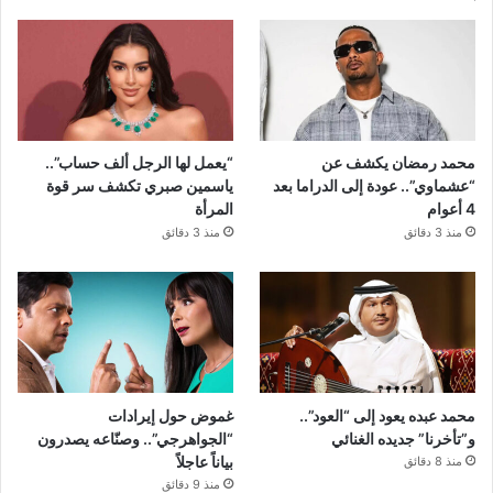
محمد رمضان يكشف عن
“يعمل لها الرجل ألف حساب”..
“عشماوي”.. عودة إلى الدراما بعد
ياسمين صبري تكشف سر قوة
4 أعوام
المرأة
منذ 3 دقائق
منذ 3 دقائق
محمد عبده يعود إلى “العود”..
غموض حول إيرادات
و”تأخرنا” جديده الغنائي
“الجواهرجي”.. وصنّاعه يصدرون
بياناً عاجلاً
منذ 8 دقائق
منذ 9 دقائق