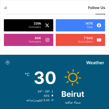
Follow Us
339k
147K
Followers
Fans
84K
7٬640
Followers
Subscribers
Weather
30
℃
Beirut
34º - 29º
65%
6.45 كيلومتر/ساعة
سماء صافية