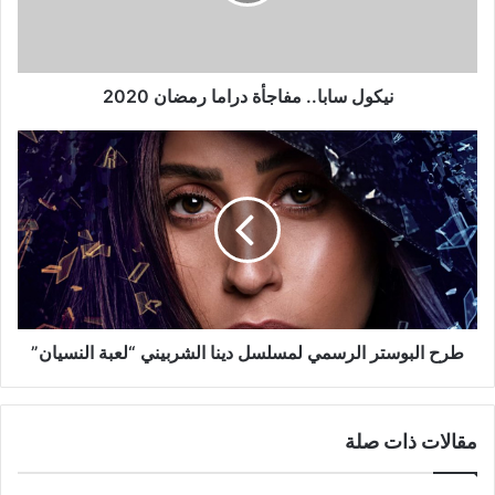
2020
نيكول سابا.. مفاجأة دراما رمضان 2020
طرح
البوستر
الرسمي
لمسلسل
دينا
الشربيني
“لعبة
النسيان​
”
طرح البوستر الرسمي لمسلسل دينا الشربيني “لعبة النسيان​”
مقالات ذات صلة