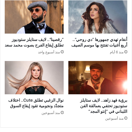
أنغام تهدي جمهورها “دي روحي”..
“رقصينا”.. لايف ستايلز ستوديوز
أربع أغنيات تفتتح بها موسم الصيف
تطلق إيقاع الفرح بصوت محمد سعد
منذ 6 أيام
منذ أسبوع واحد
برؤية فهد زاهد.. لايف ستايلز
نوال الزغبي تطلق Cute.. اختلاف
ستوديوز تحتفي بعمالقة الفن
متجدّد ونجومية تقود إيقاع السوق
اللبناني في “إنتو المجد”
منذ أسبوعين
منذ أسبوعين