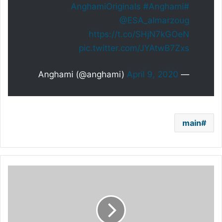
#Anghami
#AnghamiOriginals
@ESA_almarzoug
https://t.co/SHjN7kGOeN
pic.twitter.com/JYAtwB7Zxs
April 9, 2020
— Anghami (@anghami)
main
نيكول
سابا..
مفاجأة
دراما
رمضان