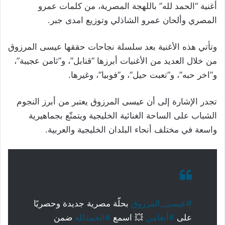
أغنية “الحمد لله” باللهجة المصرية، من كلمات عمرو
المصري وألحان عمرو الشاذلي وتوزيع امدى جبر.
وتأتي هذه الأغنية بعد سلسلة نجاحات حققها عيسى المرزوق
من خلال العديد من الأغنيات أبرزها ”قنابل”، و”ثامن عجيبة”،
و”اخر حبه”، و”تعبت حيل”، و”فوبيا”، وغيرها.
تجدر الإشارة إلى أن عيسى المرزوق يعتبر من أبرز النجوم
الشباب على الساحة الغنائية الخليجية ويتمتّع بجماهيرية
واسعة في مختلف أنحاء البلدان الخليجية والعربية.
#عيسى_المرزوق
بحلّة مصرية جديدة وحصريًا
على
#أنغامي
💥 اسمع
#الحمدلله
ضمن