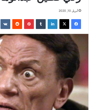
أبريل 10, 2020
فيسبوك
‫X
لينكدإن
بينتيريست