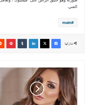
صورته وهو حليق الرأس على “فيسبوك”، وتعافى
الفني‎.‎
main
فيسبوك
‫X
لينكدإن
بينتي
شاركها
الموت
يفجع
أنغام