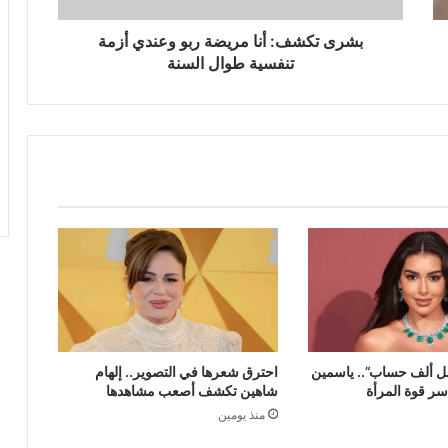
طوال
السنة
بشرى تكشف: أنا مريضة ربو وعندي أزمة
تنفسية طوال السنة
جل ألف حساب”.. ياسمين
احترق شعرها في التصوير.. إلهام
 قوة المرأة
شاهين تكشف أصعب مشاهدها
منذ يومين