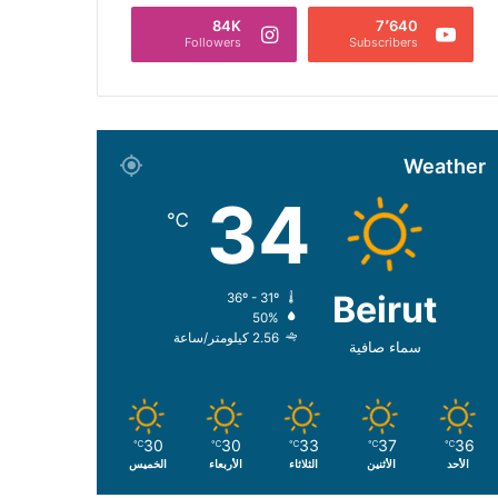
84K
7٬640
Followers
Subscribers
Weather
34
℃
Beirut
36º - 31º
50%
2.56 كيلومتر/ساعة
سماء صافية
30
30
33
37
36
℃
℃
℃
℃
℃
الأحد
الأثنين
الثلاثاء
الأربعاء
الخميس