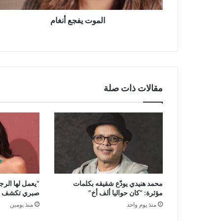
الموت يفجع أنغام
مقالات ذات صلة
محمد هنيدي يودّع شقيقه بكلمات
“يعمل لها الر
مؤثرة: “كان حواليا ألف أخ”
صبري تكشف سر
منذ يوم واحد
منذ يومين