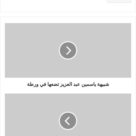
شبيهة
ياسمين
عبد
العزيز
تضعها
في
ورطة
شبيهة ياسمين عبد العزيز تضعها في ورطة
أحمد
الفيشاوي
يحضر
الطعام
بطريقة
مجنونة..
وهذا