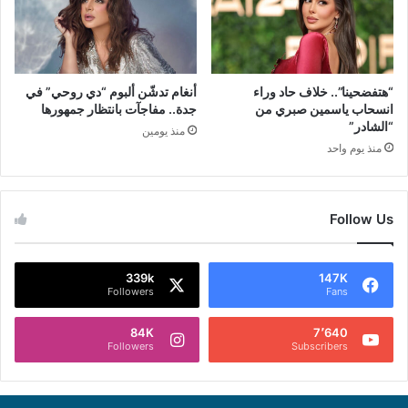
“هتفضحينا”.. خلاف حاد وراء
أنغام تدشّن ألبوم “دي روحي” في
انسحاب ياسمين صبري من
جدة.. مفاجآت بانتظار جمهورها
“الشادر”
منذ يومين
منذ يوم واحد
Follow Us
339k
147K
Followers
Fans
84K
7٬640
Followers
Subscribers