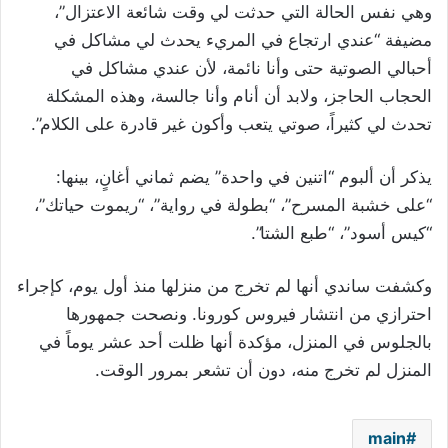
وهي نفس الحالة التي حدثت لي وقت شائعة الاعتزال”،
مضيفة “عندي ارتجاع في المريء يحدث لي مشاكل في
أحبالي الصوتية حتى وأنا نائمة، لأن عندي مشاكل في
الحجاب الحاجز، ولابد أن أنام وأنا جالسة، وهذه المشكلة
تحدث لي كثيراً، صوتي يتعب وأكون غير قادرة على الكلام”.
يذكر أن ألبوم “اتنين في واحدة” يضم ثماني أغانٍ، بينها:
“على خشبة المسرح”، “بطولة في رواية”، “ريموت حياتك”،
“كيس أسود”، “طبع الشتا”.
وكشفت ساندي أنها لم تخرج من منزلها منذ أول يوم، كإجراء
احترازي من انتشار فيروس كورونا. ونصحت جمهورها
بالجلوس في المنزل، مؤكدة أنها ظلت أحد عشر يوماً في
المنزل لم تخرج منه، دون أن تشعر بمرور الوقت.
main