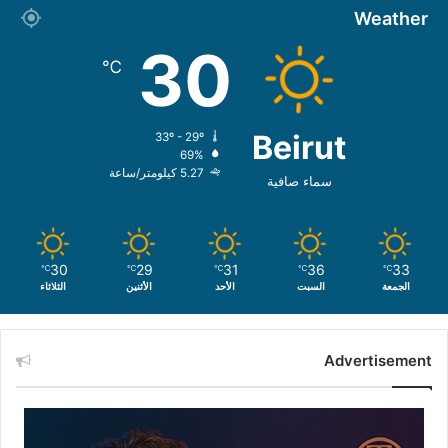
Weather
30
℃
Beirut
33º - 29º
69%
5.27 كيلومتر/ساعة
سماء صافية
30
29
31
36
33
℃
℃
℃
℃
℃
الجمعة
السبت
الأحد
الأثنين
الثلاثاء
Advertisement