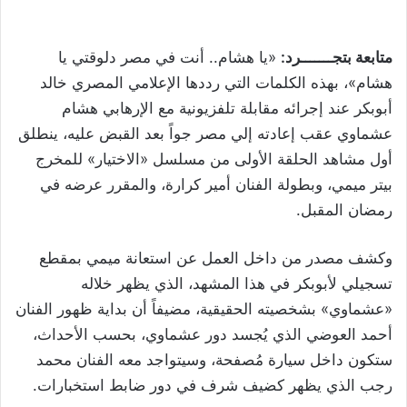
متابعة بتجـــــــرد:
«يا هشام.. أنت في مصر دلوقتي يا
هشام»، بهذه الكلمات التي رددها الإعلامي المصري خالد
أبوبكر عند إجرائه مقابلة تلفزيونية مع الإرهابي هشام
عشماوي عقب إعادته إلي مصر جواً بعد القبض عليه، ينطلق
أول مشاهد الحلقة الأولى من مسلسل «الاختيار» للمخرج
بيتر ميمي، وبطولة الفنان أمير كرارة، والمقرر عرضه في
رمضان المقبل.
وكشف مصدر من داخل العمل عن استعانة ميمي بمقطع
تسجيلي لأبوبكر في هذا المشهد، الذي يظهر خلاله
«عشماوي» بشخصيته الحقيقية، مضيفاً أن بداية ظهور الفنان
أحمد العوضي الذي يُجسد دور عشماوي، بحسب الأحداث،
ستكون داخل سيارة مُصفحة، وسيتواجد معه الفنان محمد
رجب الذي يظهر كضيف شرف في دور ضابط استخبارات.