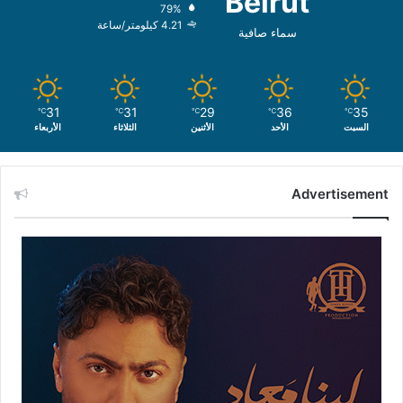
Beirut
79%
4.21 كيلومتر/ساعة
سماء صافية
31
31
29
36
35
℃
℃
℃
℃
℃
السبت
الأحد
الأثنين
الثلاثاء
الأربعاء
Advertisement