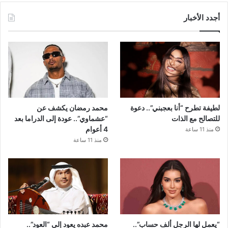
أجدد الأخبار
لطيفة تطرح “أنا بعجبني”.. دعوة
محمد رمضان يكشف عن
للتصالح مع الذات
“عشماوي”.. عودة إلى الدراما بعد
4 أعوام
منذ 11 ساعة
منذ 11 ساعة
“يعمل لها الرجل ألف حساب”..
محمد عبده يعود إلى “العود”..