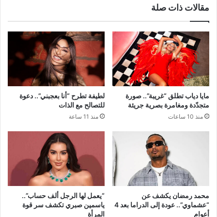
مقالات ذات صلة
مايا دياب تطلق “غريبة”.. صورة
لطيفة تطرح “أنا بعجبني”.. دعوة
متجدّدة ومغامرة بصرية جريئة
للتصالح مع الذات
منذ 10 ساعات
منذ 11 ساعة
محمد رمضان يكشف عن
“يعمل لها الرجل ألف حساب”..
“عشماوي”.. عودة إلى الدراما بعد 4
ياسمين صبري تكشف سر قوة
أعوام
المرأة