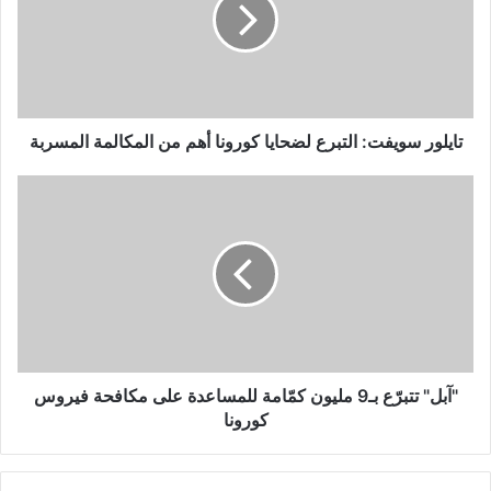
لضحايا
كورونا
أهم
من
المكالمة
المسربة
تايلور سويفت: التبرع لضحايا كورونا أهم من المكالمة المسربة
"آبل"
تتبرّع
بـ9
مليون
كمّامة
للمساعدة
على
مكافحة
فيروس
كورونا
"آبل" تتبرّع بـ9 مليون كمّامة للمساعدة على مكافحة فيروس
كورونا