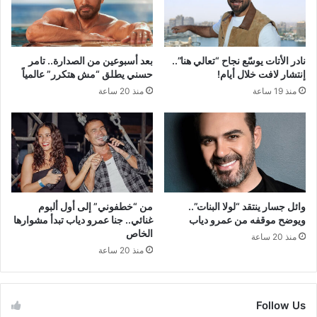
نادر الأتات يوسّع نجاح “تعالي هنا”..
بعد أسبوعين من الصدارة.. تامر
إنتشار لافت خلال أيام!
حسني يطلق “مش هتكرر” عالمياً
منذ 19 ساعة
منذ 20 ساعة
وائل جسار ينتقد “لولا البنات”..
من “خطفوني” إلى أول ألبوم
ويوضح موقفه من عمرو دياب
غنائي.. جنا عمرو دياب تبدأ مشوارها
الخاص
منذ 20 ساعة
منذ 20 ساعة
Follow Us