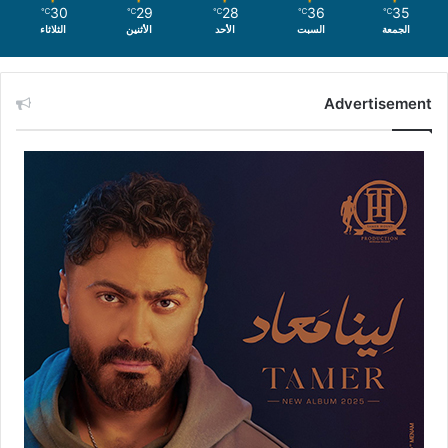
30
29
28
36
35
℃
℃
℃
℃
℃
الجمعة
السبت
الأحد
الأثنين
الثلاثاء
Advertisement