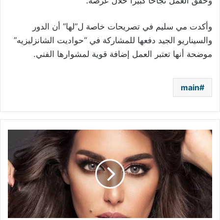
وحقق العمل نجاحاً كبيراً خلال عرضه.
وأكدت مي سليم في تصريحات خاصة ل”لها” أن الدور
والسيناريو الجيد دفعها للمشاركة في “حواديت الشانزليزيه”
موضحة أنها تعتبر العمل إضافة قوية لمشوارها الفني.
main
أول
انتقاد
لياسمين
صبري
بعد
خطوبتها..
"خلوا
مسافة
عشان