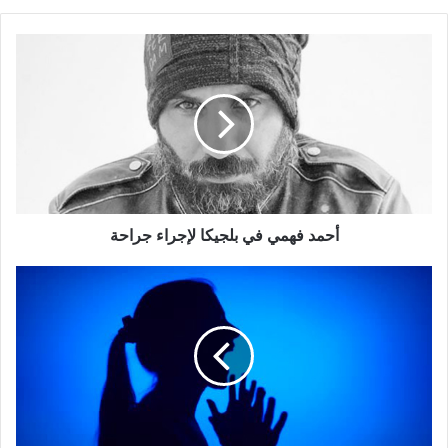
أحمد
فهمي
في
بلجيكا
لإجراء
جراحة
أحمد فهمي في بلجيكا لإجراء جراحة
مساعدة
ممثلة
شهيرة
تتهمها
بإساءة
معاملتها:
"العمل
معها
كابوس"