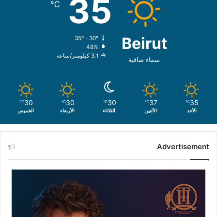
35
℃
Beirut
35º - 30º
48%
3.1 كيلومتر/ساعة
سماء صافية
30
30
30
37
35
℃
℃
℃
℃
℃
الأحد
الأثنين
الثلاثاء
الأربعاء
الخميس
Advertisement