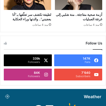
أزمة صحية مفاجئة.. منة شلبي إلى
لطيفة تكشف سر تعلّقها بـ”أنا
غرفة العمليات
بعجبني”.. والدتها وراء الحكاية
منذ 4 ساعات
منذ 4 ساعات
Follow Us
339k
147K
Followers
Fans
84K
7٬640
Followers
Subscribers
Weather