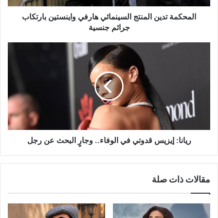
جنسية
المحكمة تدين المنتج السينمائي هارفي واينستين بارتكاب
جرائم جنسية
ريانا:
إيزيس
قدوتي
في
الوفاء..
وجارٍ
البحث
عن
رجل
ريانا: إيزيس قدوتي في الوفاء.. وجارٍ البحث عن رجل
مقالات ذات صلة