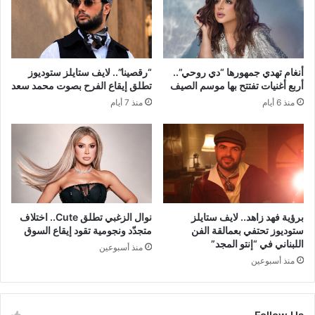
أنغام تهدي جمهورها “دي روحي”..
“رقصينا”.. لايف ستايلز ستوديوز
أربع أغنيات تفتتح بها موسم الصيف
تطلق إيقاع الفرح بصوت محمد سعد
منذ 6 أيام
منذ 7 أيام
برؤية فهد زاهد.. لايف ستايلز
نوال الزغبي تطلق Cute.. اختلاف
ستوديوز تحتفي بعمالقة الفن
متجدّد ونجومية تقود إيقاع السوق
اللبناني في “إنتو المجد”
منذ أسبوعين
منذ أسبوعين