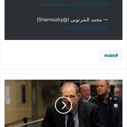
pic.twitter.com/Q7dJXZZT6X
— محمد الشرنوبي (@Sharnouby)
February 24, 2020
main
المحكمة
تدين
المنتج
السينمائي
هارفي
واينستين
بارتكاب
جرائم