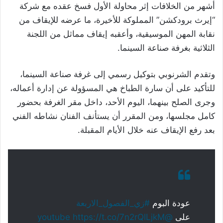
أشهر من الخلافات إثر محاولة الأول فسخ عقده مع شركة
“إيرث برودكشن” المملوكة للأخيرة، ما عرضه للإيقاف من
نقابة المهن الموسيقية، وأعقبه إيقاف مماثل من اللجنة
الثلاثية بغرفة صناعة السينما.
وتقدم الشرنوبي بتوكيل رسمي إلى غرفة صناعة السينما،
للتأكيد على أن سارة الطباخ هي المسؤولة عن إدارة أعماله،
وجرى الصلح بينهما، اليوم الأحد، داخل مقر الغرفة بحضور
كامل مجلسها، ومن المقرر أن يستأنف الفنان نشاطه الفني
بعد رفع الإيقاف عنه خلال الأيام المقبلة.
عودة البوم
#زي_الفصول_الاربعة
على
@youtube
https://t.co/7n2rQlLjkM