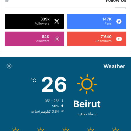
Follow Us
339k
147K
Followers
Fans
84K
7٬640
Followers
Subscribers
Weather
26
℃
Beirut
35º - 26º
58%
3.84 كيلومتر/ساعة
سماء صافية